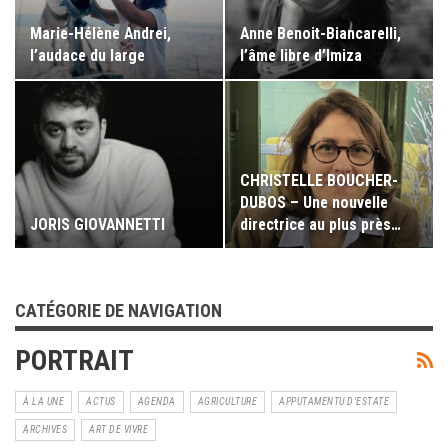
Marie-Hélène Andrei,
Anne Benoit-Biancarelli,
l’audace du large
l’âme libre d’Imiza
CHRISTELLE BOUCHER-
DUBOS – Une nouvelle
JORIS GIOVANNETTI
directrice au plus près…
CATÉGORIE DE NAVIGATION
PORTRAIT
À LA UNE
ACTUS
AGENDA
AGRICULTURE
APPUTAMENTU D'ESTATE
ARCHIVES
ART DE VIVRE