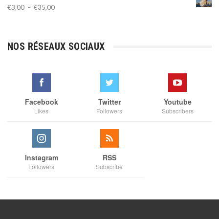
Plage
€
3,00
–
€
35,00
de
prix :
€3,00
NOS RÉSEAUX SOCIAUX
à
€35,00
Facebook
Twitter
Youtube
Likes
Followers
Subscribers
Instagram
RSS
Followers
Subscribe