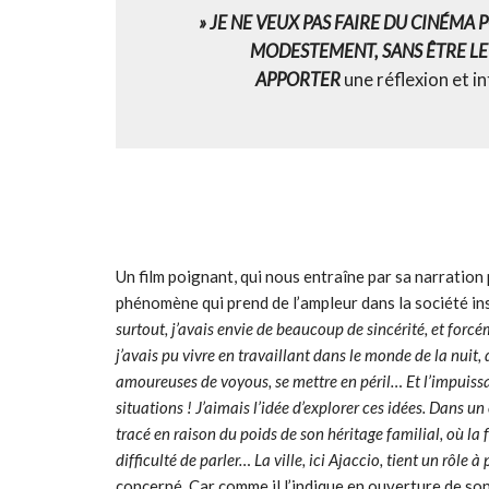
» JE NE VEUX PAS FAIRE DU CINÉMA
MODESTEMENT, SANS ÊTRE LE 
APPORTER
une réflexion et i
Un film poignant, qui nous entraîne par sa narratio
phénomène qui prend de l’ampleur dans la société in
surtout, j’avais envie de beaucoup de sincérité, et forcé
j’avais pu vivre en travaillant dans le monde de la nuit, 
amoureuses de voyous, se mettre en péril… Et l’impuissa
situations ! J’aimais l’idée d’explorer ces idées. Dans un
tracé en raison du poids de son héritage familial, où la 
difficulté de parler… La ville, ici Ajaccio, tient un rôle à 
concerné. Car comme il l’indique en ouverture de son