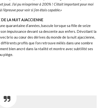
s, et joué. J’ai pu m’exprimer à 200% ! C’était important pour moi
l’épreuve pour voir si j’en étais capable.»
DE LA NUIT AJACCIENNE
une quarantaine d’années, bascule lorsque sa fille de seize
t son impuissance devant sa descente aux enfers. Dévoilant la
 avec brio au cœur des dérives du monde de la nuit ajaccienne,
s différents profils que l’on retrouve mêlés dans une sombre
ement bien ancré dans la réalité et montre avec subtilité ses
au piège.