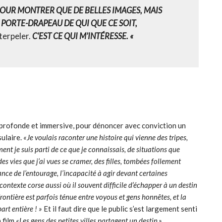
 POUR MONTRER QUE DE BELLES IMAGES, MAIS
PORTE-DRAPEAU DE QUI QUE CE SOIT,
nterpeler.
C’EST CE QUI M’INTÉRESSE. «
n profonde et immersive, pour dénoncer avec conviction un
sulaire.
«Je voulais raconter une histoire qui vienne des tripes,
ment je suis parti de ce que je connaissais, de situations que
des vies que j’ai vues se cramer, des filles, tombées follement
nce de l’entourage, l’incapacité à agir devant certaines
 contexte corse aussi où il souvent difficile d’échapper à un destin
frontière est parfois ténue entre voyous et gens honnêtes, et la
part entière ! »
Et il faut dire que le public s’est largement senti
 film
«Les gens des petites villes partagent un destin.»