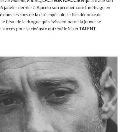
ne vie violente, Fraté…),
L’ACTEUR AJACCIEN
qui a tracé son
le 6 janvier dernier à Ajaccio son premier court-métrage en
 dans les rues de la cité impériale, le film dénonce de
 le fléau de la drogue qui sévissent parmi la jeunesse
 succès pour le cinéaste qui révèle ici un
TALENT