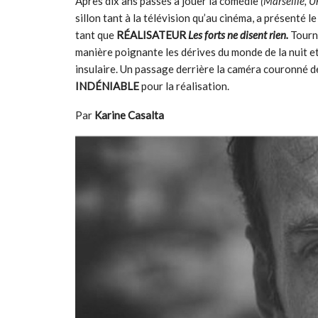
Après dix ans passés à jouer la comédie
(Marseille, U
sillon tant à la télévision qu’au cinéma, a présenté 
tant que
RÉALISATEUR
Les forts ne disent rien.
Tourné
manière poignante les dérives du monde de la nuit et
insulaire. Un passage derrière la caméra couronné de
INDÉNIABLE
pour la réalisation.
Par
Karine Casalta