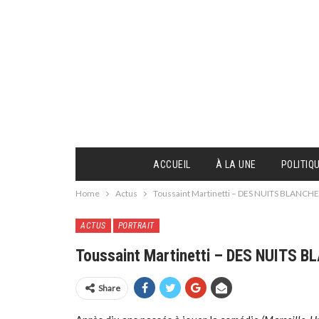
ACCUEIL
À LA UNE
POLITIQ
Home
Actus
Toussaint Martinetti – DES NUITS BLANC
ACTUS
PORTRAIT
Toussaint Martinetti – DES NUITS
Share