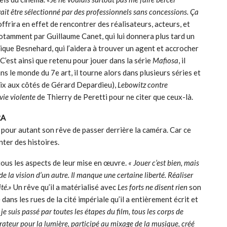
evait être sélectionné par des professionnels sans concessions. Ça
 offrira en effet de rencontrer des réalisateurs, acteurs, et
notamment par Guillaume Canet, qui lui donnera plus tard un
ique Besnehard, qui l’aidera à trouver un agent et accrocher
C’est ainsi que retenu pour jouer dans la série
Mafiosa
, il
ns le monde du 7e art, il tourne alors dans plusieurs séries et
lix aux côtés de Gérard Depardieu),
Lebowitz contre
vie violente
de Thierry de Peretti pour ne citer que ceux-là.
RA
ié pour autant son rêve de passer derrière la caméra. Car ce
nter des histoires.
 tous les aspects de leur mise en œuvre.
« Jouer c’est bien, mais
de la vision d’un autre. Il manque une certaine liberté. Réaliser
ité.»
Un rêve qu’il a matérialisé avec
Les forts ne disent rien
son
ans les rues de la cité impériale qu’il a entièrement écrit et
 je suis passé par toutes les étapes du film, tous les corps de
opérateur pour la lumière, participé au mixage de la musique, créé