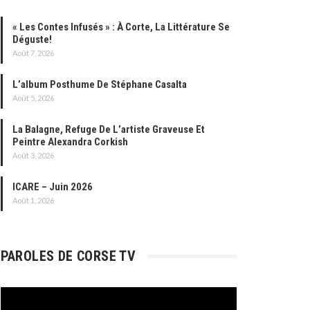
« Les Contes Infusés » : À Corte, La Littérature Se
Déguste!
Août 7, 2026
L’album Posthume De Stéphane Casalta
Août 5, 2026
La Balagne, Refuge De L’artiste Graveuse Et
Peintre Alexandra Corkish
Août 3, 2026
ICARE – Juin 2026
Août 1, 2026
PAROLES DE CORSE TV