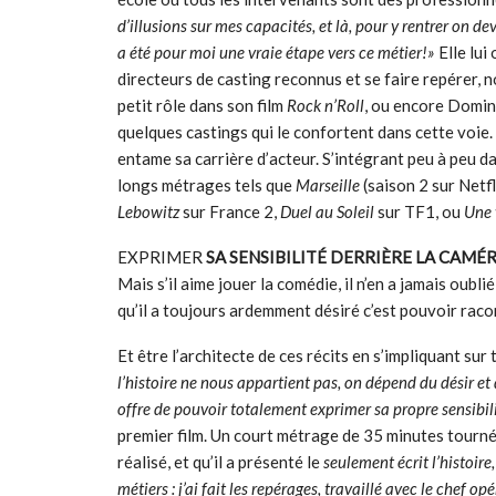
d’illusions sur mes capacités, et là, pour y rentrer on d
a été pour moi une vraie étape vers ce métier!»
Elle lui
directeurs de casting reconnus et se faire repérer, 
petit rôle dans son film
Rock n’Roll
, ou encore Domin
quelques castings qui le confortent dans cette voie. 
entame sa carrière d’acteur. S’intégrant peu à peu da
longs métrages tels que
Marseille
(saison 2 sur Netf
Lebowitz
sur France 2,
Duel au Soleil
sur TF1, ou
Une 
EXPRIMER
SA SENSIBILITÉ DERRIÈRE LA CAMÉ
Mais s’il aime jouer la comédie, il n’en a jamais oubl
qu’il a toujours ardemment désiré c’est pouvoir raco
Et être l’architecte de ces récits en s’impliquant sur
l’histoire ne nous appartient pas, on dépend du désir et 
offre de pouvoir totalement exprimer sa propre sensibil
premier film. Un court métrage de 35 minutes tourné d
réalisé, et qu’il a présenté le
seulement écrit l’histoire,
métiers : j’ai fait les repérages, travaillé avec le chef 