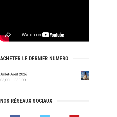
ACHETER LE DERNIER NUMÉRO
Juillet-Août 2026
Plage
€
3,00
–
€
35,00
de
prix :
€3,00
NOS RÉSEAUX SOCIAUX
à
€35,00