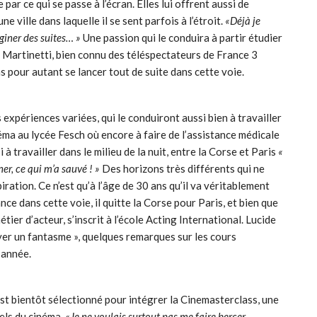
 par ce qui se passe à l’écran. Elles lui offrent aussi de
 ville dans laquelle il se sent parfois à l’étroit.
«Déjà je
giner des suites… »
Une passion qui le conduira à partir étudier
pe Martinetti, bien connu des téléspectateurs de France 3
ns pour autant se lancer tout de suite dans cette voie.
expériences variées, qui le conduiront aussi bien à travailler
néma au lycée Fesch où encore à faire de l’assistance médicale
à travailler dans le milieu de la nuit, entre la Corse et Paris
«
er, ce qui m’a sauvé ! »
Des horizons très différents qui ne
iration. Ce n’est qu’à l’âge de 30 ans qu’il va véritablement
nce dans cette voie, il quitte la Corse pour Paris, et bien que
métier d’acteur, s’inscrit à l’école Acting International. Lucide
payer un fantasme », quelques remarques sur les cours
 année.
st bientôt sélectionné pour intégrer la Cinemasterclass, une
els du cinéma.
«Je ne voulais
surtout pas me faire bercer