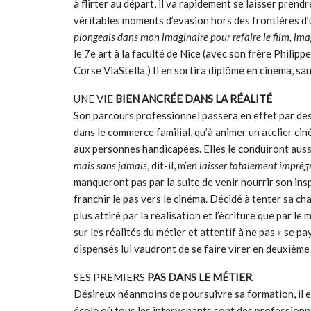
à flirter au départ, il va rapidement se laisser prendre
véritables moments d’évasion hors des frontières d’une
plongeais dans mon imaginaire pour refaire le film, ima
le 7e art à la faculté de Nice (avec son frère Philip
Corse ViaStella.) Il en sortira diplômé en cinéma, sa
UNE VIE
BIEN ANCRÉE DANS LA RÉALITÉ
Son parcours professionnel passera en effet par des 
dans le commerce familial, qu’à animer un atelier ci
aux personnes handicapées. Elles le conduiront aussi 
mais sans jamais
, dit-il, m’
en laisser totalement imprégn
manqueront pas par la suite de venir nourrir son insp
franchir le pas vers le cinéma. Décidé à tenter sa cha
plus attiré par la réalisation et l’écriture que par le 
sur les réalités du métier et attentif à ne pas « se 
dispensés lui vaudront de se faire virer en deuxième
SES PREMIERS
PAS DANS LE MÉTIER
Désireux néanmoins de poursuivre sa formation, il e
école où tous les intervenants sont des professionn