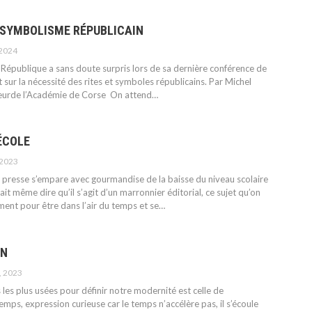
E SYMBOLISME RÉPUBLICAIN
 2024
 République a sans doute surpris lors de sa dernière conférence de
t sur la nécessité des rites et symboles républicains.
Par Michel
teurde l’Académie de Corse
On attend
…
ÉCOLE
 2023
a presse s’empare avec gourmandise de la baisse du niveau scolaire
ait même dire qu’il s’agit d’un marronnier éditorial, ce sujet qu’on
ment pour être dans l’air du temps et se
…
ON
, 2023
 les plus usées pour définir notre modernité est celle de
temps, expression curieuse car le temps n’accélère pas, il s’écoule