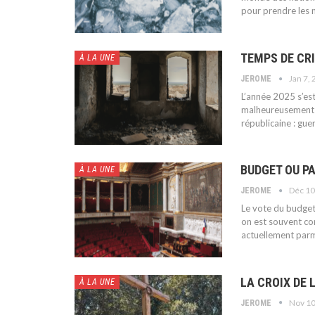
pour prendre les m
TEMPS DE CR
À LA UNE
Jan 7,
JEROME
L’année 2025 s’es
malheureusement e
républicaine : gue
BUDGET OU PA
À LA UNE
Déc 10
JEROME
Le vote du budget 
on est souvent con
actuellement parm
LA CROIX DE 
À LA UNE
Nov 10
JEROME