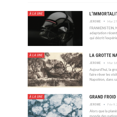
L’IMMORTALIT
À LA UNE
Mar 27
JEROME
FRANKENSTEIN, 
adaptation récent
qui décrit l’expér
LA GROTTE NAP
À LA UNE
Mar 16
JEROME
Aujourd’hui, la g
faire rêver les vis
Napoléon, dans sa p
GRAND FROID
À LA UNE
Fév 9,
JEROME
Alors que la planè
monde des nations