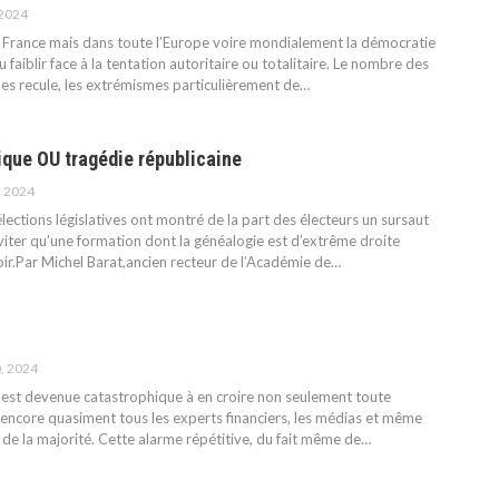
 2024
France mais dans toute l’Europe voire mondialement la démocratie
 faiblir face à la tentation autoritaire ou totalitaire. Le nombre des
s recule, les extrémismes particulièrement de
…
ique OU tragédie républicaine
, 2024
élections législatives ont montré de la part des électeurs un sursaut
viter qu’une formation dont la généalogie est d’extrême droite
ir.Par Michel Barat,ancien recteur de l’Académie de
…
0, 2024
e est devenue catastrophique à en croire non seulement toute
 encore quasiment tous les experts financiers, les médias et même
de la majorité. Cette alarme répétitive, du fait même de
…