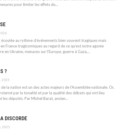
esures pour limiter les effets du
…
ISE
 2026
t écoulée au rythme d’événements bien souvent tragiques mais
n France tragicomiques au regard de ce qu’est notre agonie
rre en Ukraine, menaces sur l’Europe, guerre à Gaza,
…
S ?
, 2025
de la nation est un des actes majeurs de l’Assemblée nationale. Or,
sterné par la tonalité et par la qualité des débats qui ont lieu
i les députés.
Par Michel Barat, ancien
…
LA DISCORDE
, 2025