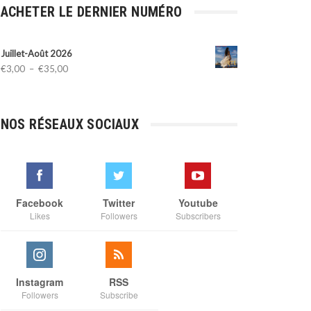
ACHETER LE DERNIER NUMÉRO
Juillet-Août 2026
Plage
€
3,00
–
€
35,00
de
prix :
€3,00
NOS RÉSEAUX SOCIAUX
à
€35,00
Facebook
Twitter
Youtube
Likes
Followers
Subscribers
Instagram
RSS
Followers
Subscribe