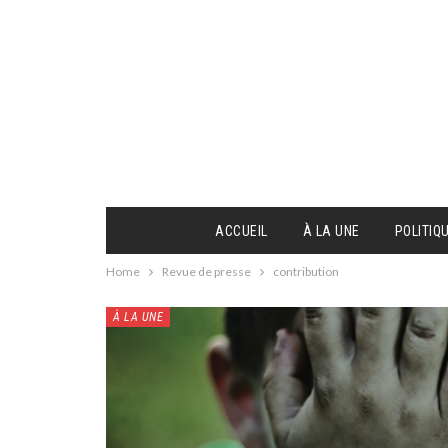
ACCUEIL
À LA UNE
POLITIQ
Home
Revue de presse
contribution
À LA UNE