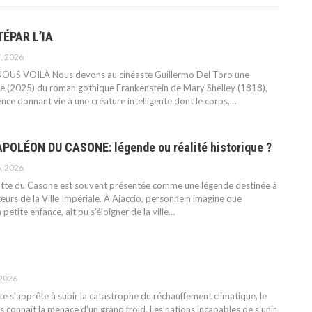
ÉPAR L’IA
, 2026
NOUS VOILÀ
Nous devons au cinéaste Guillermo Del Toro une
e (2025) du roman gothique Frankenstein de Mary Shelley (1818),
ience donnant vie à une créature intelligente dont le corps,
…
OLÉON DU CASONE: légende ou réalité historique ?
, 2026
rotte du Casone est souvent présentée comme une légende destinée à
iteurs de la Ville Impériale. À Ajaccio, personne n’imagine que
etite enfance, ait pu s’éloigner de la ville
…
 2026
te s’apprête à subir la catastrophe du réchauffement climatique, le
 connaît la menace d’un grand froid. Les nations incapables de s’unir