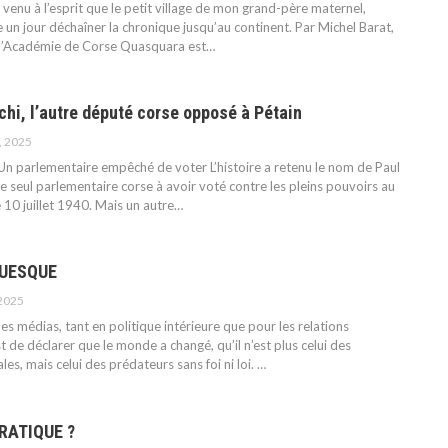
s venu à l’esprit que le petit village de mon grand-père maternel,
 un jour déchaîner la chronique jusqu’au continent.
Par Michel Barat,
 l’Académie de Corse
Quasquara est
…
hi, l’autre député corse opposé à Pétain
, 2025
Un parlementaire empêché de voter
L’histoire a retenu le nom de Paul
 seul parlementaire corse à avoir voté contre les pleins pouvoirs au
 10 juillet 1940. Mais un autre
…
UESQUE
 2025
des médias, tant en politique intérieure que pour les relations
st de déclarer que le monde a changé, qu’il n’est plus celui des
les, mais celui des prédateurs sans foi ni loi.
…
RATIQUE ?