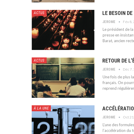
LE BESOIN D
ACTUS
Fév 8,
JEROME
Le président de la
presse en insistan
Barat, ancien rec
RETOUR DE L’
ACTUS
Déc 7,
JEROME
Une fois de plus l
français. On pourr
reprend régulière
ACCÉLÉRATI
À LA UNE
Oct 21
JEROME
L’une des formules
l’accélération du 