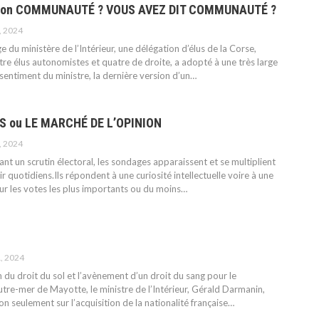
tion COMMUNAUTÉ ? VOUS AVEZ DIT COMMUNAUTÉ ?
, 2024
e du ministère de l’Intérieur, une délégation d’élus de la Corse,
e élus autonomistes et quatre de droite, a adopté à une très large
ssentiment du ministre, la dernière version d’un
…
 ou LE MARCHÉ DE L’OPINION
, 2024
t un scrutin électoral, les sondages apparaissent et se multiplient
r quotidiens.Ils répondent à une curiosité intellectuelle voire à une
r les votes les plus importants ou du moins
…
, 2024
n du droit du sol et l’avènement d’un droit du sang pour le
re-mer de Mayotte, le ministre de l’Intérieur, Gérald Darmanin,
on seulement sur l’acquisition de la nationalité française
…