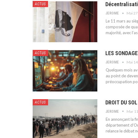
Décentralisa
ACTUS
Mai 27
JEROME
Le 11 mars au sièg
composée de quatr
majorité, avec l’a
LES SONDAGES
ACTUS
Mai 14
JEROME
Quelques mois avan
au point de deveni
préoccupation pou
DROIT DU SOL
ACTUS
Mar 11
JEROME
En annonçant la fi
département d’Out
relance le débat n