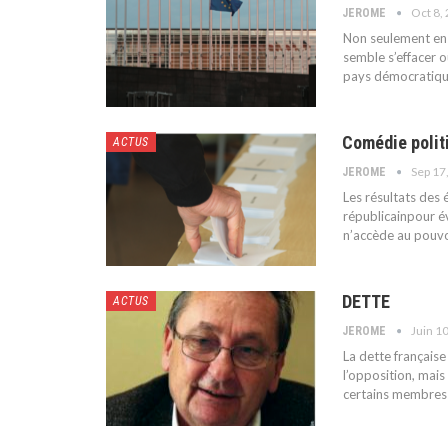
Oct 8,
JEROME
Non seulement en 
semble s’effacer ou
pays démocratique
Comédie polit
ACTUS
Sep 17
JEROME
Les résultats des 
républicainpour é
n’accède au pouvo
DETTE
ACTUS
Juin 1
JEROME
La dette français
l’opposition, mais
certains membres 