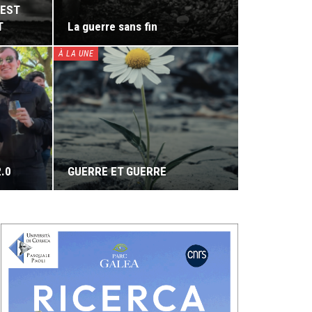
’EST
T
La guerre sans fin
À LA UNE
2.0
GUERRE ET GUERRE