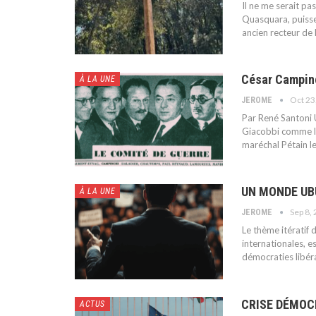
Il ne me serait pa
Quasquara, puisse
ancien recteur de
César Campinc
À LA UNE
Oct 23
JEROME
Par René Santoni
Giacobbi comme le
maréchal Pétain le
UN MONDE UB
À LA UNE
Sep 8,
JEROME
Le thème itératif 
internationales, e
démocraties libéra
CRISE DÉMOC
ACTUS