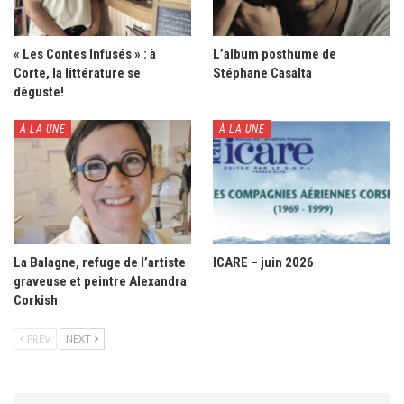
« Les Contes Infusés » : à
L’album posthume de
Corte, la littérature se
Stéphane Casalta
déguste!
À LA UNE
À LA UNE
La Balagne, refuge de l’artiste
ICARE – juin 2026
graveuse et peintre Alexandra
Corkish
PREV
NEXT