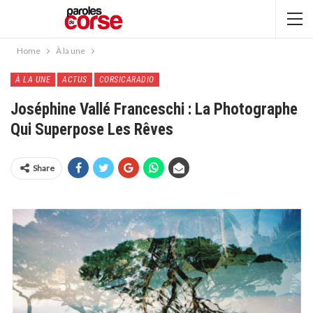
Home
À la une
À LA UNE
ACTUS
CORSICARADIO
Joséphine Vallé Franceschi : La Photographe
Qui Superpose Les Rêves
Share