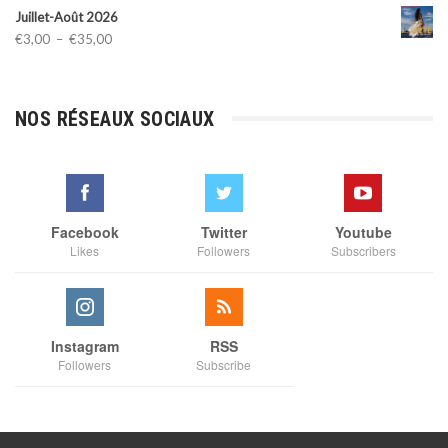
Juillet-Août 2026
Plage
€
3,00
–
€
35,00
de
prix :
€3,00
NOS RÉSEAUX SOCIAUX
à
€35,00
Facebook
Twitter
Youtube
Likes
Followers
Subscribers
Instagram
RSS
Followers
Subscribe