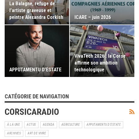
La Balagne, refuge de
l’artiste graveuse et
peintre Alexandra Corkish
ICARE – juin 2026
VivaTech 2026 : la Corse
affirme son ambition
APPUTAMENTU D’ESTATE
technologique
CATÉGORIE DE NAVIGATION
CORSICARADIO
À LA UNE
ACTUS
AGENDA
AGRICULTURE
APPUTAMENTU D'ESTATE
ARCHIVES
ART DE VIVRE