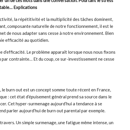
er un de ces mots dans une conversation. Pourtant le stress
itable… Explications
vité, la répétitivité et la multiplicité des tâches dominent,
ant, composante naturelle de notre fonctionnement, il est le
ermet de nous adapter sans cesse à notre environnement. Bien
ie efficacité au quotidien.
e d’efficacité. Le problème apparaît lorsque nous nous fixons
u par contrainte… Et du coup, ce sur-investissement ne cesse
s, le burn out est un concept somme toute récent en France,
xplique : cet état d’épuisement général prend sa source dans le
encer. Cet hyper-surmenage aujourd’hui a tendance à se
tend parler aujourd’hui de burn out parental par exemple.
 à travers. Un simple surmenage, une fatigue même intense, un