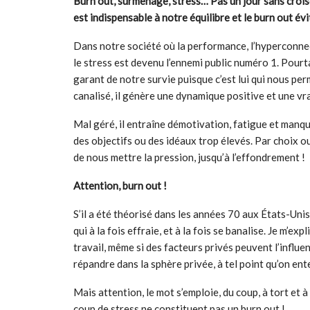
Burn out, surmenage, stress… Pas un jour sans crois
est indispensable à notre équilibre et le burn out év
Dans notre société où la performance, l’hyperconnecti
le stress est devenu l’ennemi public numéro 1. Pourt
garant de notre survie puisque c’est lui qui nous p
canalisé, il génère une dynamique positive et une vra
Mal géré, il entraîne démotivation, fatigue et manqu
des objectifs ou des idéaux trop élevés. Par choix o
de nous mettre la pression, jusqu’à l’effondrement !
Attention, burn out !
S’il a été théorisé dans les années 70 aux États-Uni
qui à la fois effraie, et à la fois se banalise. Je m’e
travail, même si des facteurs privés peuvent l’influ
répandre dans la sphère privée, à tel point qu’on en
Mais attention, le mot s’emploie, du coup, à tort et
coup de stress ne constituent pas un burn out !