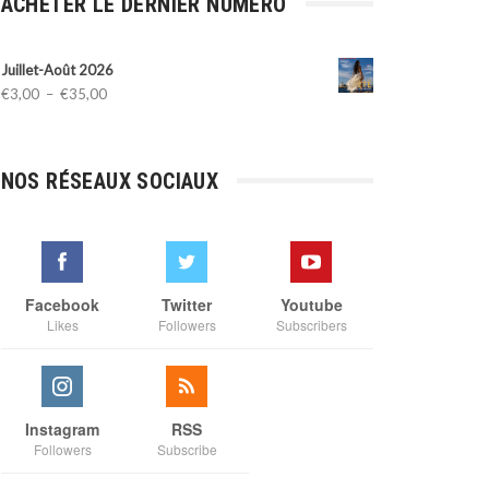
ACHETER LE DERNIER NUMÉRO
Juillet-Août 2026
Plage
€
3,00
–
€
35,00
de
prix :
€3,00
NOS RÉSEAUX SOCIAUX
à
€35,00
Facebook
Twitter
Youtube
Likes
Followers
Subscribers
Instagram
RSS
Followers
Subscribe