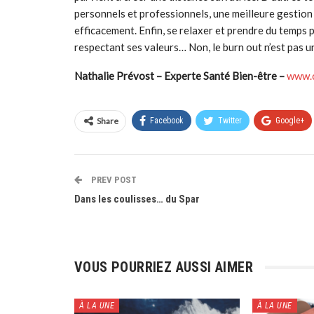
personnels et professionnels, une meilleure gestion
efficacement. Enfin, se relaxer et prendre du temps p
respectant ses valeurs… Non, le burn out n’est pas un
Nathalie Prévost – Experte Santé Bien-être –
www.
Share
Facebook
Twitter
Google+
PREV POST
Dans les coulisses… du Spar
VOUS POURRIEZ AUSSI AIMER
À LA UNE
À LA UNE