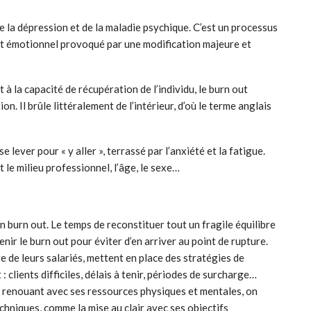
e la dépression et de la maladie psychique. C’est un processus
et émotionnel provoqué par une modification majeure et
à la capacité de récupération de l’individu, le burn out
on. Il brûle littéralement de l’intérieur, d’où le terme anglais
e lever pour « y aller », terrassé par l’anxiété et la fatigue.
t le milieu professionnel, l’âge, le sexe…
un burn out. Le temps de reconstituer tout un fragile équilibre
nir le burn out pour éviter d’en arriver au point de rupture.
e de leurs salariés, mettent en place des stratégies de
 clients difficiles, délais à tenir, périodes de surcharge…
n renouant avec ses ressources physiques et mentales, on
chniques, comme la mise au clair avec ses objectifs