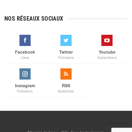
de
prix :
€3,00
NOS RÉSEAUX SOCIAUX
à
€35,00
Facebook
Twitter
Youtube
Likes
Followers
Subscribers
Instagram
RSS
Followers
Subscribe