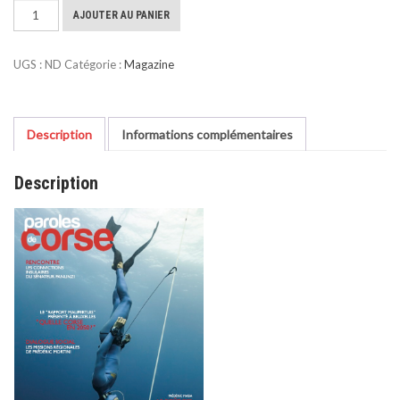
quantité
AJOUTER AU PANIER
€35,00
de
Juin
UGS :
ND
Catégorie :
Magazine
2026
Description
Informations complémentaires
Description