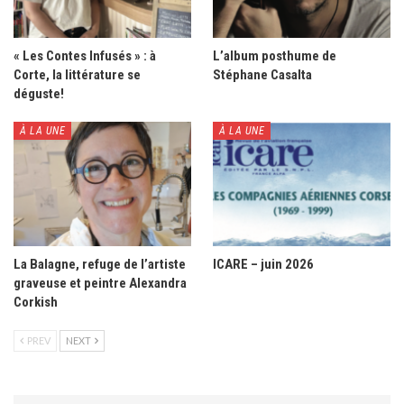
« Les Contes Infusés » : à
L’album posthume de
Corte, la littérature se
Stéphane Casalta
déguste!
À LA UNE
À LA UNE
La Balagne, refuge de l’artiste
ICARE – juin 2026
graveuse et peintre Alexandra
Corkish
PREV
NEXT