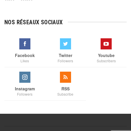
de
prix :
€3,00
NOS RÉSEAUX SOCIAUX
à
€35,00
Facebook
Twitter
Youtube
Likes
Followers
Subscribers
Instagram
RSS
Followers
Subscribe