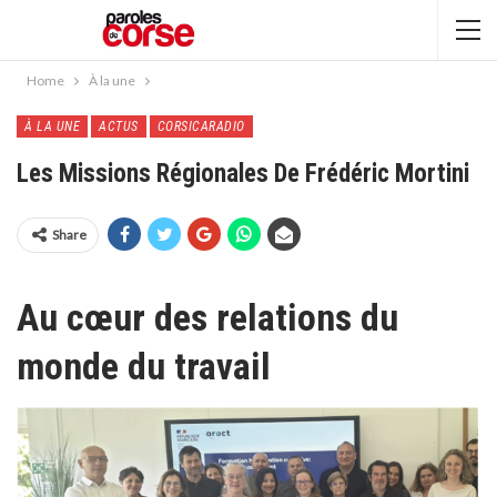
Home
À la une
À LA UNE
ACTUS
CORSICARADIO
Les Missions Régionales De Frédéric Mortini
Share
Au cœur des relations du
monde du travail