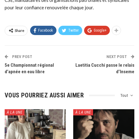
CSE, mandataires des organisations patronales et syndicales
pour leur confiance renouvelée chaque jour.
Share
Facebook
Twitter
Google+
PREV POST
NEXT POST
5e Championnat régional
Laetitia Cucchi passe le relais
d’apnée en eau libre
d’Inseme
VOUS POURRIEZ AUSSI AIMER
Tout
À LA UNE
À LA UNE