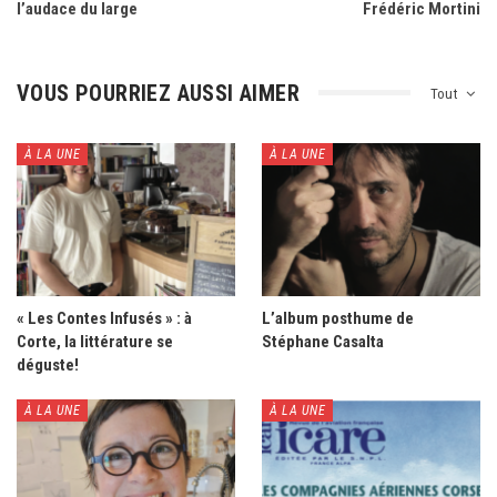
l’audace du large
Frédéric Mortini
VOUS POURRIEZ AUSSI AIMER
Tout
À LA UNE
À LA UNE
« Les Contes Infusés » : à
L’album posthume de
Corte, la littérature se
Stéphane Casalta
déguste!
À LA UNE
À LA UNE