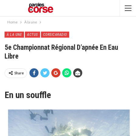
Home
À la une
À LA UNE
ACTUS
CORSICARADIO
5e Championnat Régional D’apnée En Eau
Libre
Share
En un souffle