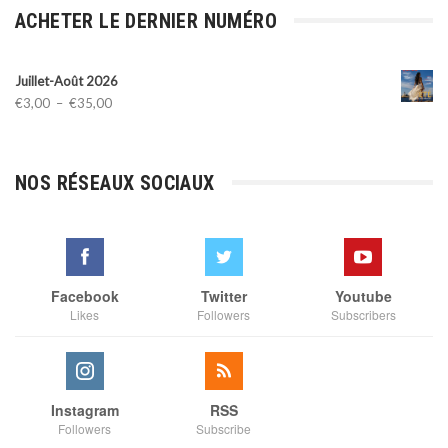
ACHETER LE DERNIER NUMÉRO
Juillet-Août 2026
Plage
€
3,00
–
€
35,00
de
prix :
€3,00
NOS RÉSEAUX SOCIAUX
à
€35,00
Facebook
Twitter
Youtube
Likes
Followers
Subscribers
Instagram
RSS
Followers
Subscribe