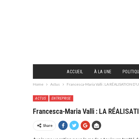
ACCUEIL
À LA UNE
POLITIQ
Home
Actus
Francesca-Maria Valli : LA RÉALISATION D
ACTUS
ENTREPRISE
Francesca-Maria Valli : LA RÉALISA
Share