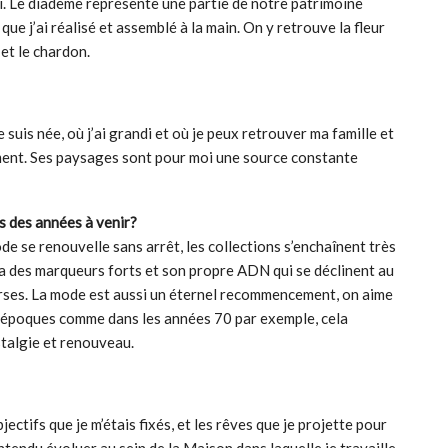
di. Le diadème représente une partie de notre patrimoine
que j’ai réalisé et assemblé à la main. On y retrouve la fleur
 et le chardon.
e suis née, où j’ai grandi et où je peux retrouver ma famille et
ement. Ses paysages sont pour moi une source constante
s des années à venir?
de se renouvelle sans arrêt, les collections s’enchaînent très
a des marqueurs forts et son propre ADN qui se déclinent au
verses. La mode est aussi un éternel recommencement, on aime
s époques comme dans les années 70 par exemple, cela
talgie et renouveau.
jectifs que je m’étais fixés, et les rêves que je projette pour
ntendu évoluer au sein de la Maison dans laquelle je travaille