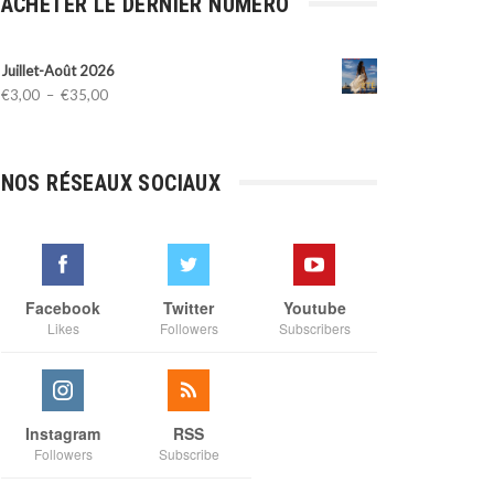
ACHETER LE DERNIER NUMÉRO
Juillet-Août 2026
Plage
€
3,00
–
€
35,00
de
prix :
€3,00
NOS RÉSEAUX SOCIAUX
à
€35,00
Facebook
Twitter
Youtube
Likes
Followers
Subscribers
Instagram
RSS
Followers
Subscribe