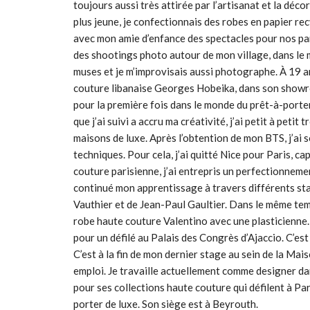
toujours aussi très attirée par l’artisanat et la dé
plus jeune, je confectionnais des robes en papier r
avec mon amie d’enfance des spectacles pour nos pare
des shootings photo autour de mon village, dans le 
muses et je m’improvisais aussi photographe. À 19 ans
couture libanaise Georges Hobeika, dans son showroo
pour la première fois dans le monde du prêt-à-porter
que j’ai suivi a accru ma créativité, j’ai petit à petit
maisons de luxe. Après l’obtention de mon BTS, j’a
techniques. Pour cela, j’ai quitté Nice pour Paris, ca
couture parisienne, j’ai entrepris un perfectionnemen
continué mon apprentissage à travers différents st
Vauthier et de Jean-Paul Gaultier. Dans le même temps
robe haute couture Valentino avec une plasticienne.
pour un défilé au Palais des Congrès d’Ajaccio. C’est
C’est à la fin de mon dernier stage au sein de la Ma
emploi. Je travaille actuellement comme designer da
pour ses collections haute couture qui défilent à Par
porter de luxe. Son siège est à Beyrouth.