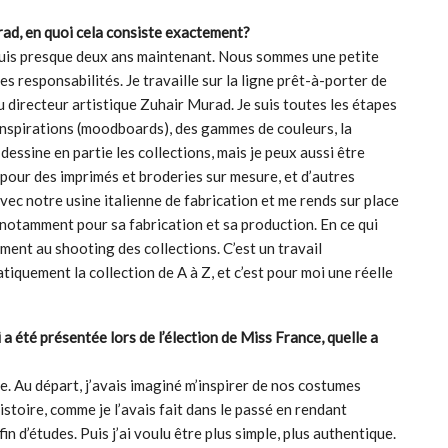
rad, en quoi cela consiste exactement?
depuis presque deux ans maintenant. Nous sommes une petite
es responsabilités. Je travaille sur la ligne prêt-à-porter de
u directeur artistique Zuhair Murad. Je suis toutes les étapes
d’inspirations (moodboards), des gammes de couleurs, la
dessine en partie les collections, mais je peux aussi être
our des imprimés et broderies sur mesure, et d’autres
c notre usine italienne de fabrication et me rends sur place
n notamment pour sa fabrication et sa production. En ce qui
ment au shooting des collections. C’est un travail
atiquement la collection de A à Z, et c’est pour moi une réelle
a été présentée lors de l’élection de Miss France, quelle a
be. Au départ, j’avais imaginé m’inspirer de nos costumes
stoire, comme je l’avais fait dans le passé en rendant
 d’études. Puis j’ai voulu être plus simple, plus authentique.