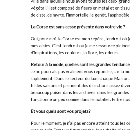
ville dans laquelle nous avons toutes les deux gran
végétal, il est composé de fleurs en métal et en tissu 
de ciste, de myrte, l’immortelle, le genêt, l’asphodèle
La Corse est sans cesse présente dans votre vie ?
Oui, pour moi, la Corse est mon repère, l’endroit où j
mes amies. C’est l’endroit où je me ressource plein
d’inspirations, les couleurs, la flore, les odeurs…
Retour à la mode, quelles sont les grandes tendance
Je ne pourrais pas vraiment vous répondre, car la mo
rapidement. Dans le secteur du luxe chaque Maison 
fil des saisons et prennent des directions assez di
beaucoup puiser dans les archives, dans les grande
fonctionne un peu comme dans le mobilier. Entre nos
Et vous quels sont vos projets?
Pour le moment, je n’ai pas encore atteint tous les ob
mon avenir. Dans un futur proche, je souhaite bien e