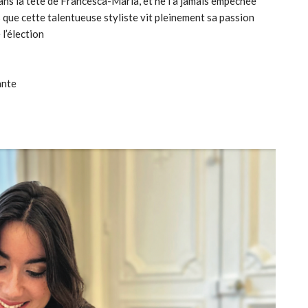
ans la tête de Francesca-Maria, et ne l’a jamais empêchée
es que cette talentueuse styliste vit pleinement sa passion
 l’élection
ante