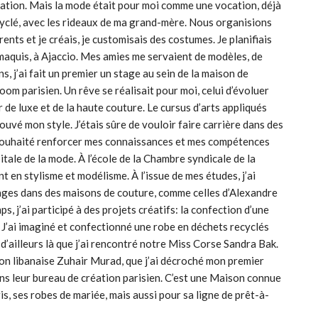
coration. Mais la mode était pour moi comme une vocation, déjà
ecyclé, avec les rideaux de ma grand-mère. Nous organisions
nts et je créais, je customisais des costumes. Je planifiais
maquis, à Ajaccio. Mes amies me servaient de modèles, de
, j’ai fait un premier un stage au sein de la maison de
m parisien. Un rêve se réalisait pour moi, celui d’évoluer
 de luxe et de la haute couture. Le cursus d’arts appliqués
 trouvé mon style. J’étais sûre de vouloir faire carrière dans des
i souhaité renforcer mes connaissances et mes compétences
pitale de la mode. À l’école de la Chambre syndicale de la
t en stylisme et modélisme. À l’issue de mes études, j’ai
ages dans des maisons de couture, comme celles d’Alexandre
, j’ai participé à des projets créatifs: la confection d’une
 J’ai imaginé et confectionné une robe en déchets recyclés
 d’ailleurs là que j’ai rencontré notre Miss Corse Sandra Bak.
ison libanaise Zuhair Murad, que j’ai décroché mon premier
ns leur bureau de création parisien. C’est une Maison connue
is, ses robes de mariée, mais aussi pour sa ligne de prêt-à-