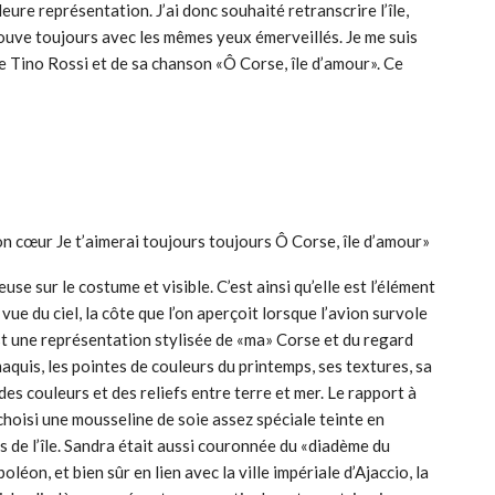
eure représentation. J’ai donc souhaité retranscrire l’île,
rouve toujours avec les mêmes yeux émerveillés. Je me suis
e Tino Rossi et de sa chanson «Ô Corse, île d’amour». Ce
on cœur Je t’aimerai toujours toujours Ô Corse, île d’amour»
euse sur le costume et visible. C’est ainsi qu’elle est l’élément
ue du ciel, la côte que l’on aperçoit lorsque l’avion survole
est une représentation stylisée de «ma» Corse et du regard
maquis, les pointes de couleurs du printemps, ses textures, sa
des couleurs et des reliefs entre terre et mer. Le rapport à
 choisi une mousseline de soie assez spéciale teinte en
 de l’île. Sandra était aussi couronnée du «diadème du
éon, et bien sûr en lien avec la ville impériale d’Ajaccio, la