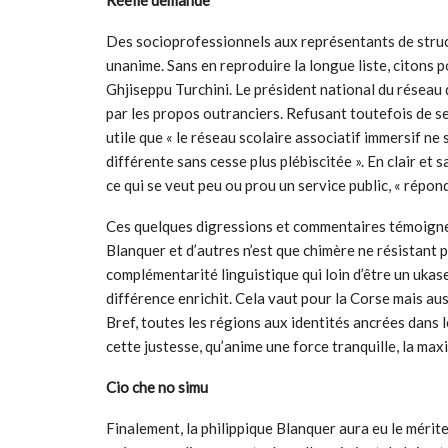
Réelle demande
Des socioprofessionnels aux représentants de structur
unanime. Sans en reproduire la longue liste, citons pou
Ghjiseppu Turchini. Le président national du réseau
par les propos outranciers. Refusant toutefois de se 
utile que « le réseau scolaire associatif immersif n
différente sans cesse plus plébiscitée ». En clair et 
ce qui se veut peu ou prou un service public, « répond
Ces quelques digressions et commentaires témoignen
Blanquer et d’autres n’est que chimère ne résistant pa
complémentarité linguistique qui loin d’être un ukase
différence enrichit. Cela vaut pour la Corse mais au
Bref, toutes les régions aux identités ancrées dans l
cette justesse, qu’anime une force tranquille, la maxi
Cio che no simu
Finalement, la philippique Blanquer aura eu le méri