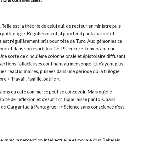
ations continentales.
 Telle est la théorie de celui qui, de recteur en ministre puis
a pathologie. Régulièrement, il pourfend par la parole et
se est régulièrement pris pour tête de Turc. Aux gémonies ce
né et dans son esprit inutile. Pis encore, fomentant une
. Une sorte de cinquième colonne orale et épistolaire diffusant
assertions fallacieuses confinant au mensonge. Et n’ayant plus
es réactionnaires, puisées dans une période où la trilogie
e « Travail, famille, patrie ».
ssions du café commerce peut se concevoir. Mais qu’elle
té de réflexion et d’esprit critique laisse pantois. Sans
re de Gargantua à Pantagruel : « Science sans conscience n’est
, avec la perception intellectuelle et morale d’un Rabelais.