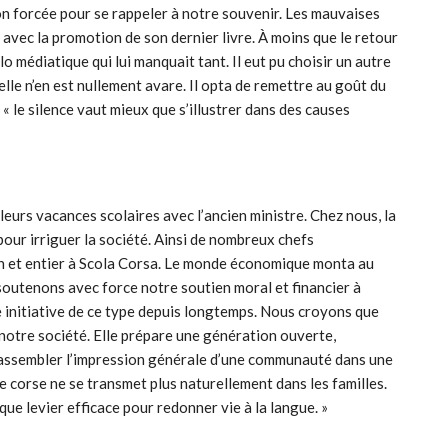
on forcée pour se rappeler à notre souvenir. Les mauvaises
avec la promotion de son dernier livre. À moins que le retour
alo médiatique qui lui manquait tant. Il eut pu choisir un autre
elle n’en est nullement avare. Il opta de remettre au goût du
 « le silence vaut mieux que s’illustrer dans des causes
t leurs vacances scolaires avec l’ancien ministre. Chez nous, la
pour irriguer la société. Ainsi de nombreux chefs
in et entier à Scola Corsa. Le monde économique monta au
 soutenons avec force notre soutien moral et financier à
 initiative de ce type depuis longtemps. Nous croyons que
notre société. Elle prépare une génération ouverte,
e rassembler l’impression générale d’une communauté dans une
e corse ne se transmet plus naturellement dans les familles.
ue levier efficace pour redonner vie à la langue. »