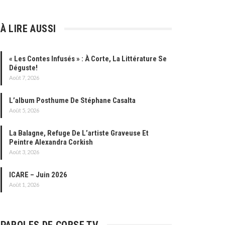
À LIRE AUSSI
« Les Contes Infusés » : À Corte, La Littérature Se
Déguste!
Août 7, 2026
L’album Posthume De Stéphane Casalta
Août 5, 2026
La Balagne, Refuge De L’artiste Graveuse Et
Peintre Alexandra Corkish
Août 3, 2026
ICARE – Juin 2026
Août 1, 2026