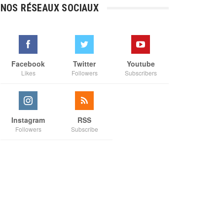
€3,00
NOS RÉSEAUX SOCIAUX
à
€35,00
Facebook
Twitter
Youtube
Likes
Followers
Subscribers
Instagram
RSS
Followers
Subscribe