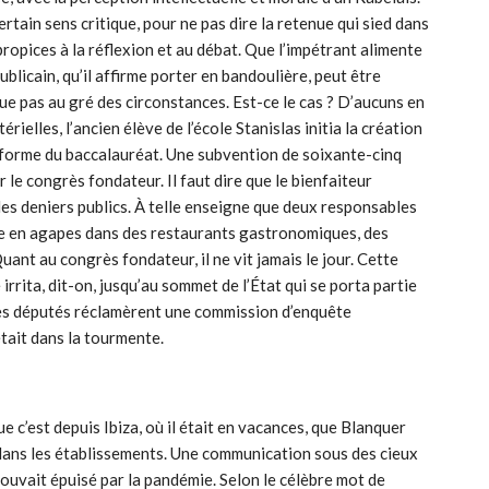
certain sens critique, pour ne pas dire la retenue qui sied dans
ropices à la réflexion et au débat. Que l’impétrant alimente
blicain, qu’il affirme porter en bandoulière, peut être
tue pas au gré des circonstances. Est-ce le cas ? D’aucuns en
ielles, l’ancien élève de l’école Stanislas initia la création
réforme du baccalauréat. Une subvention de soixante-cinq
 le congrès fondateur. Il faut dire que le bienfaiteur
n des deniers publics. À telle enseigne que deux responsables
le en agapes dans des restaurants gastronomiques, des
ant au congrès fondateur, il ne vit jamais le jour. Cette
e irrita, dit-on, jusqu’au sommet de l’État qui se porta partie
es députés réclamèrent une commission d’enquête
était dans la tourmente.
ue c’est depuis Ibiza, où il était en vacances, que Blanquer
 dans les établissements. Une communication sous des cieux
rouvait épuisé par la pandémie. Selon le célèbre mot de