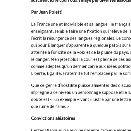
suscitent ici le courroux, relayé par diverses associ
Par Jean Poletti
La France une et indivisible et sa langue : le français.
enseignant, semble faire une fixation qui relève de l
l’écrit la résurgence des langues régionales. Le cor
qui pour Blanquer s’apparente à quelque patois suran
atteinte à l’unicité de la voix et de la plume du pays
le danger. N’en jetez plus la cour est pleine de ces 
comme adeptes qu’un dernier carré aux idées politiqu
Liberté, Égalité, Fraternité fut remplacée par le sombr
Que ce genre d’hostilité puisse alimenter des discu
imprègne à ce niveau un personnage supposé être habi
doute est-il un exemple vivant illustré par une lett
que ruine de l’âme. »
Convictions aléatoires
Certes Blanquer n’a aucune parenté, fut-elle éloignée