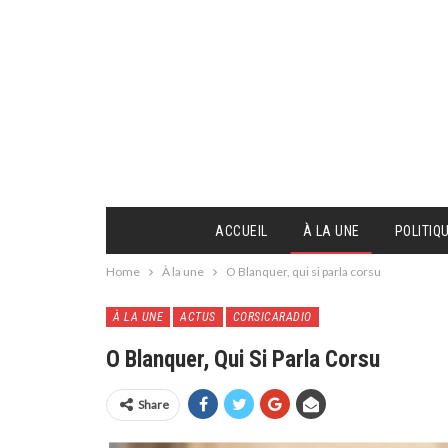
ACCUEIL
À LA UNE
POLITIQ
Home
À la une
O Blanquer, qui si parla corsu
À LA UNE
ACTUS
CORSICARADIO
O Blanquer, Qui Si Parla Corsu
Share