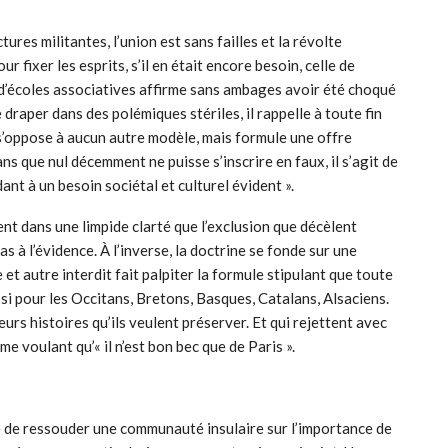
es militantes, l’union est sans failles et la révolte
r fixer les esprits, s’il en était encore besoin, celle de
 d’écoles associatives affirme sans ambages avoir été choqué
draper dans des polémiques stériles, il rappelle à toute fin
e s’oppose à aucun autre modèle, mais formule une offre
sans que nul décemment ne puisse s’inscrire en faux, il s’agit de
ant à un besoin sociétal et culturel évident ».
t dans une limpide clarté que l’exclusion que décèlent
s à l’évidence. À l’inverse, la doctrine se fonde sur une
 et autre interdit fait palpiter la formule stipulant que toute
ssi pour les Occitans, Bretons, Basques, Catalans, Alsaciens.
eurs histoires qu’ils veulent préserver. Et qui rejettent avec
me voulant qu’« il n’est bon bec que de Paris ».
te de ressouder une communauté insulaire sur l’importance de