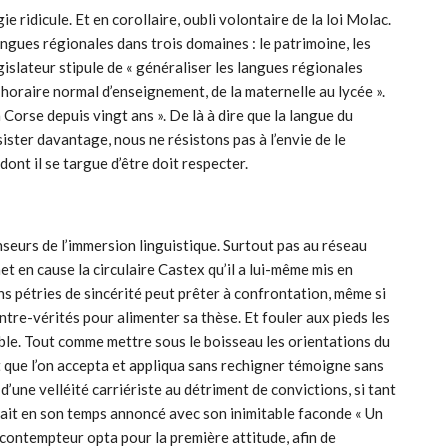
 ridicule. Et en corollaire, oubli volontaire de la loi Molac.
angues régionales dans trois domaines : le patrimoine, les
égislateur stipule de « généraliser les langues régionales
horaire normal d’enseignement, de la maternelle au lycée ».
 Corse depuis vingt ans ». De là à dire que la langue du
sister davantage, nous ne résistons pas à l’envie de le
dont il se targue d’être doit respecter.
seurs de l’immersion linguistique. Surtout pas au réseau
t en cause la circulaire Castex qu’il a lui-même mis en
s pétries de sincérité peut prêter à confrontation, même si
ntre-vérités pour alimenter sa thèse. Et fouler aux pieds les
vable. Tout comme mettre sous le boisseau les orientations du
 que l’on accepta et appliqua sans rechigner témoigne sans
’une velléité carriériste au détriment de convictions, si tant
vait en son temps annoncé avec son inimitable faconde « Un
 contempteur opta pour la première attitude, afin de