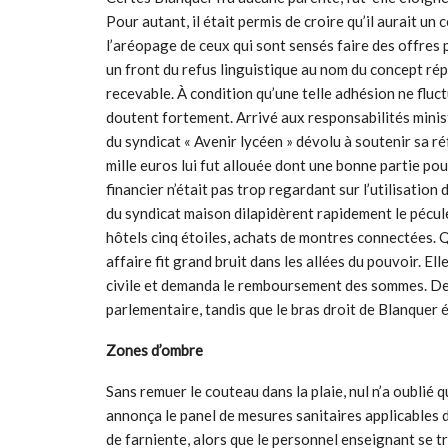
Pour autant, il était permis de croire qu’il aurait un 
l’aréopage de ceux qui sont sensés faire des offres p
un front du refus linguistique au nom du concept répu
recevable. À condition qu’une telle adhésion ne fluc
doutent fortement. Arrivé aux responsabilités ministér
du syndicat « Avenir lycéen » dévolu à soutenir sa 
mille euros lui fut allouée dont une bonne partie pour
financier n’était pas trop regardant sur l’utilisatio
du syndicat maison dilapidèrent rapidement le pécu
hôtels cinq étoiles, achats de montres connectées. Qu
affaire fit grand bruit dans les allées du pouvoir. Ell
civile et demanda le remboursement des sommes. D
parlementaire, tandis que le bras droit de Blanquer 
Zones d’ombre
Sans remuer le couteau dans la plaie, nul n’a oublié q
annonça le panel de mesures sanitaires applicables
de farniente, alors que le personnel enseignant se t