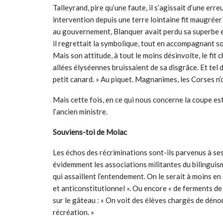
Talleyrand, pire qu’une faute, il s’agissait d’une erre
intervention depuis une terre lointaine fit maugréer 
au gouvernement, Blanquer avait perdu sa superbe et
il regrettait la symbolique, tout en accompagnant so
Mais son attitude, à tout le moins désinvolte, le fit
allées élyséennes bruissaient de sa disgrâce. Et tel 
petit canard. » Au piquet. Magnanimes, les Corses n’
Mais cette fois, en ce qui nous concerne la coupe es
l’ancien ministre.
Souviens-toi de Molac
Les échos des récriminations sont-ils parvenus à ses 
évidemment les associations militantes du bilinguis
qui assaillent l’entendement. On le serait à moins en 
et anticonstitutionnel ». Ou encore « de ferments de
sur le gâteau : « On voit des élèves chargés de dénon
récréation. »