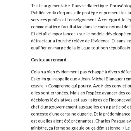
Triste argumentaire. Pauvre dialectique. Phraséologie
Publiée voilà cinq ans, elle protège et promeut les l
services publics et l’enseignement. À cet égard, le l
comme matière facultative dans le cadre normal de l’
Et détail d’importance : « sur le modèle développé en
détracteur a fourché relève de l’évidence. Et sans in
qualifier en marge de la loi, que tout bon républicain 
Castex au rencard
Cela n’a bien évidemment pas échappé à divers défen
Eskolim qui rappelle que « Jean-Michel Blanquer reme
œuvre. » Comprenne qui pourra. Avoir des conviction
elles sont erronées. Mais en l’espèce avancer des co
décisions législatives est aux lisières de l’inconce
chef d’un gouvernement auxquelles on a participé et
conteste d’une certaine duperie. Et la prédominance d
est qu’elles aient été prégnantes. Charles Pasqua a
ministre, ça ferme sa gueule ou ça démissionne. » Le