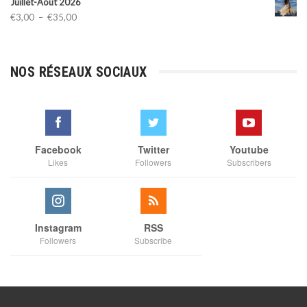
Juillet-Août 2026
Plage
€
3,00
–
€
35,00
de
prix :
€3,00
NOS RÉSEAUX SOCIAUX
à
€35,00
Facebook
Twitter
Youtube
Likes
Followers
Subscribers
Instagram
RSS
Followers
Subscribe