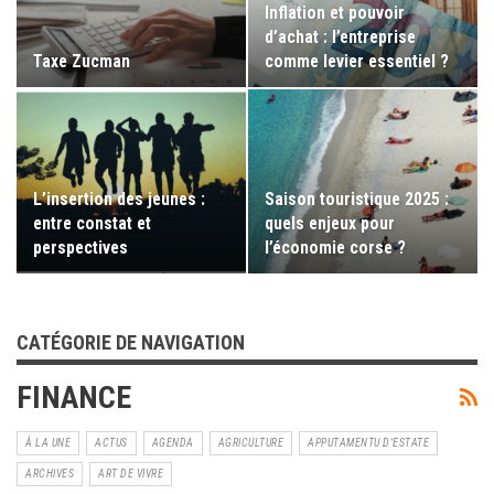
Inflation et pouvoir
d’achat : l’entreprise
Taxe Zucman
comme levier essentiel ?
L’insertion des jeunes :
Saison touristique 2025 :
entre constat et
quels enjeux pour
perspectives
l’économie corse ?
CATÉGORIE DE NAVIGATION
FINANCE
À LA UNE
ACTUS
AGENDA
AGRICULTURE
APPUTAMENTU D'ESTATE
ARCHIVES
ART DE VIVRE