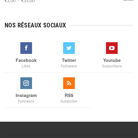
Plage
€
3,00
–
€
35,00
de
prix :
€3,00
NOS RÉSEAUX SOCIAUX
à
€35,00
Facebook
Twitter
Youtube
Likes
Followers
Subscribers
Instagram
RSS
Followers
Subscribe