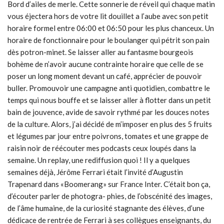
Bord d’ailes de merle. Cette sonnerie de réveil qui chaque matin
vous éjectera hors de votre lit douillet a l’aube avec son petit
horaire formel entre 06:00 et 06:50 pour les plus chanceux. Un
horaire de fonctionnaire pour le boulanger qui pétrit son pain
dès potron-minet. Se laisser aller au fantasme bourgeois
bohème de n’avoir aucune contrainte horaire que celle de se
poser un long moment devant un café, apprécier de pouvoir
buller. Promouvoir une campagne anti quotidien, combattre le
temps qui nous bouffe et se laisser aller à flotter dans un petit
bain de jouvence, avide de savoir rythmé par les douces notes
de la culture. Alors, j’ai décidé de m’imposer en plus des 5 fruits
et légumes par jour entre poivrons, tomates et une grappe de
raisin noir de réécouter mes podcasts ceux loupés dans la
semaine. Un replay, une rediffusion quoi ! Il y a quelques
semaines déjà, Jérôme Ferrari était l’invité d’Augustin
Trapenard dans «Boomerang» sur France Inter. C’était bon ça,
d’écouter parler de photogra- phies, de l’obscénité des images,
de l’âme humaine, de la curiosité stagnante des élèves, d’une
dédicace de rentrée de Ferrari à ses collègues enseignants, du