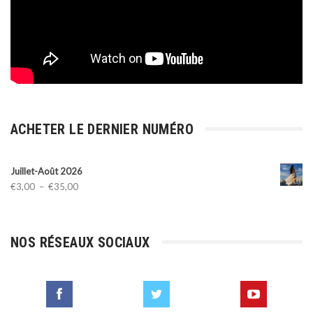
ACHETER LE DERNIER NUMÉRO
Juillet-Août 2026
Plage
€
3,00
–
€
35,00
de
prix :
€3,00
NOS RÉSEAUX SOCIAUX
à
€35,00