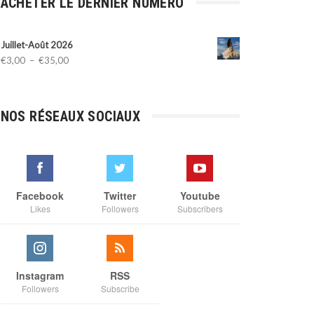
ACHETER LE DERNIER NUMÉRO
Juillet-Août 2026
Plage
€
3,00
–
€
35,00
de
prix :
€3,00
NOS RÉSEAUX SOCIAUX
à
€35,00
Facebook
Twitter
Youtube
Likes
Followers
Subscribers
Instagram
RSS
Followers
Subscribe