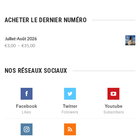
ACHETER LE DERNIER NUMÉRO
Juillet-Août 2026
Plage
€
3,00
–
€
35,00
de
prix :
€3,00
NOS RÉSEAUX SOCIAUX
à
€35,00
Facebook
Twitter
Youtube
Likes
Followers
Subscribers