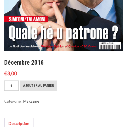
Décembre 2016
€
3,00
quantité
AJOUTER AU PANIER
de
Décembre
Catégorie :
Magazine
2016
Description