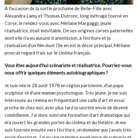
À l’occasion de la sortie prochaine de Belle-Fille avec
Alexandra Lamy et Thomas Dutronc, long métrage tourné en
Corse, le rendez-vous avec Méliane Margaggi, jeune
réalisatrice, était inévitable. De ses origines corses paternelles
dont elle n’a eu aucune transmission, à l’écriture et la
réalisation d’un film dont l’île en est le décor principal, Méliane
pose un regard frais sur le cinéma français.
Vous êtes aujourd’hui scénariste et réalisatrice. Pourriez-vous
nous offrir quelques éléments autobiographiques ?
Je suis née le 28 août 1978 en région parisienne, d’un papa
sculpteur et d’une maman psychologue. Très jeune, je me suis
intéressée au cinéma en fréquentant une salle d’art et essai
proche de chez moi, avec plus tard la secrète envie de devenir
comédienne. J’ai donc suivi une formation d’art dramatique qui
m’a ouvert les grandes portes du cinéma et du théâtre. Je me
suis tournée ensuite vers l’écriture, un domaine que j’avais très
envie d’explorer. J’ai eu une première expérience de scénario et