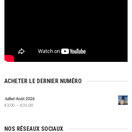
ACHETER LE DERNIER NUMÉRO
Juillet-Août 2026
Plage
€
3,00
–
€
35,00
de
prix :
€3,00
NOS RÉSEAUX SOCIAUX
à