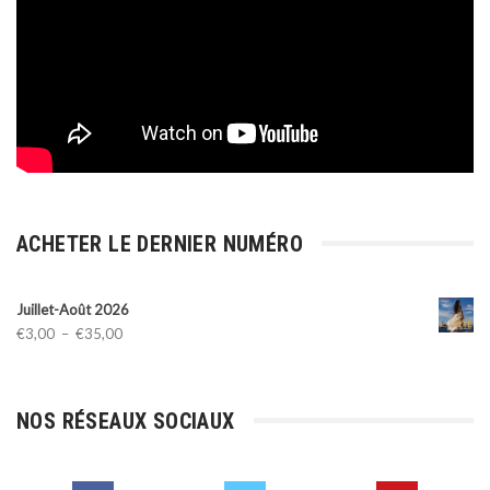
ACHETER LE DERNIER NUMÉRO
Juillet-Août 2026
Plage
€
3,00
–
€
35,00
de
prix :
€3,00
NOS RÉSEAUX SOCIAUX
à
€35,00