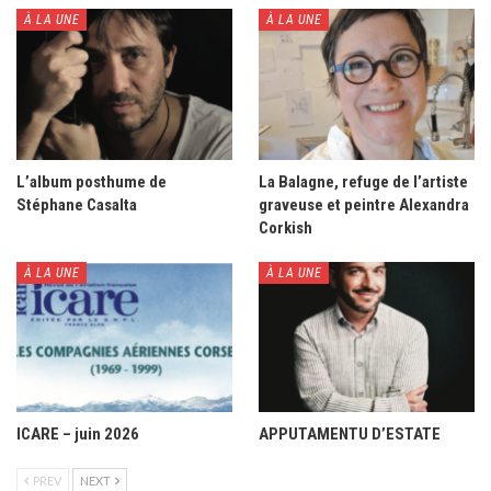
À LA UNE
À LA UNE
L’album posthume de
La Balagne, refuge de l’artiste
Stéphane Casalta
graveuse et peintre Alexandra
Corkish
À LA UNE
À LA UNE
ICARE – juin 2026
APPUTAMENTU D’ESTATE
PREV
NEXT