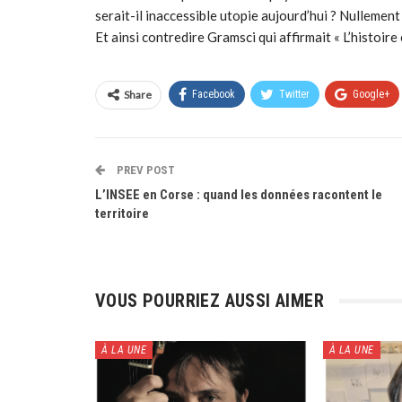
serait-il inaccessible utopie aujourd’hui ? Nullement 
Et ainsi contredire Gramsci qui affirmait « L’histoire 
Share
Facebook
Twitter
Google+
PREV POST
L’INSEE en Corse : quand les données racontent le
territoire
VOUS POURRIEZ AUSSI AIMER
À LA UNE
À LA UNE