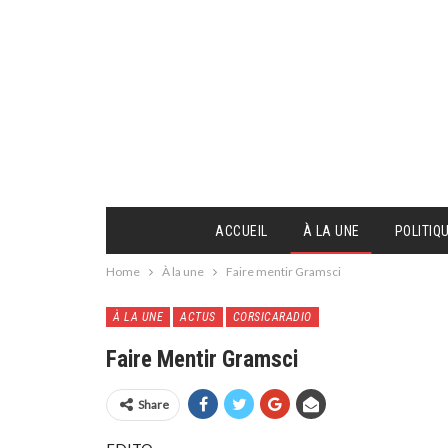
ACCUEIL
À LA UNE
POLITIQ
Home
À la une
Faire mentir Gramsci
À LA UNE
ACTUS
CORSICARADIO
Faire Mentir Gramsci
Share