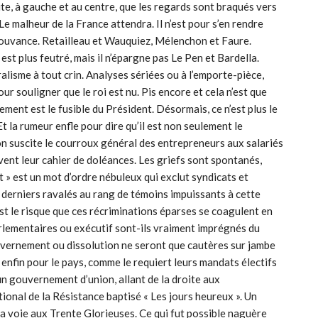
te, à gauche et au centre, que les regards sont braqués vers
Le malheur de la France attendra. Il n’est pour s’en rendre
mouvance. Retailleau et Wauquiez, Mélenchon et Faure.
st plus feutré, mais il n’épargne pas Le Pen et Bardella.
ralisme à tout crin. Analyses sériées ou à l’emporte-pièce,
ur souligner que le roi est nu. Pis encore et cela n’est que
ment est le fusible du Président. Désormais, ce n’est plus le
Et la rumeur enfle pour dire qu’il est non seulement le
n suscite le courroux général des entrepreneurs aux salariés
ivent leur cahier de doléances. Les griefs sont spontanés,
t » est un mot d’ordre nébuleux qui exclut syndicats et
 derniers ravalés au rang de témoins impuissants à cette
est le risque que ces récriminations éparses se coagulent en
rlementaires ou exécutif sont-ils vraiment imprégnés du
ouvernement ou dissolution ne seront que cautères sur jambe
enfin pour le pays, comme le requiert leurs mandats électifs
un gouvernement d’union, allant de la droite aux
ional de la Résistance baptisé « Les jours heureux ». Un
la voie aux Trente Glorieuses. Ce qui fut possible naguère