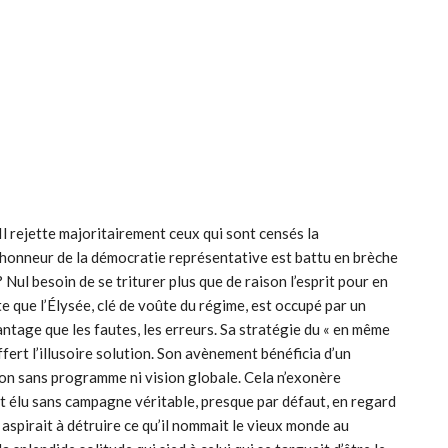
 Il rejette majoritairement ceux qui sont censés la
 l’honneur de la démocratie représentative est battu en brèche
 Nul besoin de se triturer plus que de raison l’esprit pour en
te que l’Élysée, clé de voûte du régime, est occupé par un
ntage que les fautes, les erreurs. Sa stratégie du « en même
ert l’illusoire solution. Son avènement bénéficia d’un
ion sans programme ni vision globale. Cela n’exonère
ut élu sans campagne véritable, presque par défaut, en regard
Il aspirait à détruire ce qu’il nommait le vieux monde au