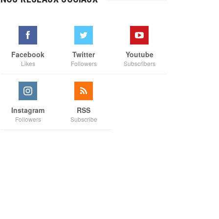
à
€35,00
Facebook
Twitter
Youtube
Likes
Followers
Subscribers
Instagram
RSS
Followers
Subscribe