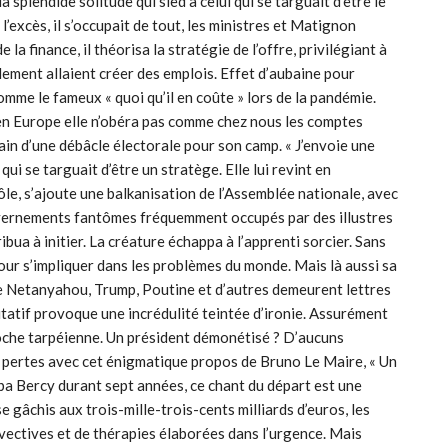
splendide solitude qui sied à celui qui se targuait d’être le
’excès, il s’occupait de tout, les ministres et Matignon
 la finance, il théorisa la stratégie de l’offre, privilégiant à
llement allaient créer des emplois. Effet d’aubaine pour
omme le fameux « quoi qu’il en coûte » lors de la pandémie.
t en Europe elle n’obéra pas comme chez nous les comptes
main d’une débâcle électorale pour son camp. « J’envoie une
qui se targuait d’être un stratège. Elle lui revint en
le, s’ajoute une balkanisation de l’Assemblée nationale, avec
uvernements fantômes fréquemment occupés par des illustres
ibua à initier. La créature échappa à l’apprenti sorcier. Sans
pour s’impliquer dans les problèmes du monde. Mais là aussi sa
re Netanyahou, Trump, Poutine et d’autres demeurent lettres
tatif provoque une incrédulité teintée d’ironie. Assurément
a roche tarpéienne. Un président démonétisé ? D’aucuns
t pertes avec cet énigmatique propos de Bruno Le Maire, « Un
upa Bercy durant sept années, ce chant du départ est une
 gâchis aux trois-mille-trois-cents milliards d’euros, les
nvectives et de thérapies élaborées dans l’urgence. Mais