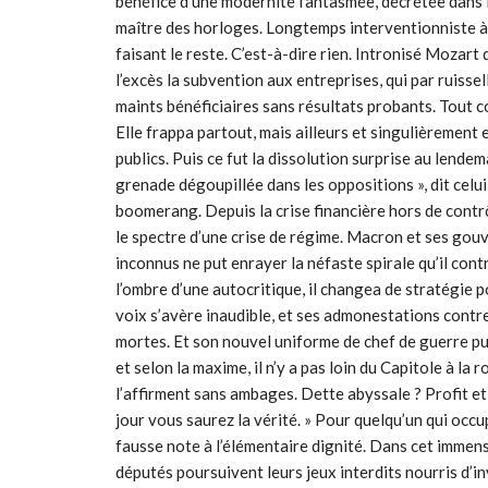
bénéfice d’une modernité fantasmée, décrétée dans la 
maître des horloges. Longtemps interventionniste à l
faisant le reste. C’est-à-dire rien. Intronisé Mozart de
l’excès la subvention aux entreprises, qui par ruisse
maints bénéficiaires sans résultats probants. Tout c
Elle frappa partout, mais ailleurs et singulièremen
publics. Puis ce fut la dissolution surprise au lende
grenade dégoupillée dans les oppositions », dit celui 
boomerang. Depuis la crise financière hors de contrô
le spectre d’une crise de régime. Macron et ses go
inconnus ne put enrayer la néfaste spirale qu’il contr
l’ombre d’une autocritique, il changea de stratégie 
voix s’avère inaudible, et ses admonestations cont
mortes. Et son nouvel uniforme de chef de guerre pu
et selon la maxime, il n’y a pas loin du Capitole à l
l’affirment sans ambages. Dette abyssale ? Profit e
jour vous saurez la vérité. » Pour quelqu’un qui occ
fausse note à l’élémentaire dignité. Dans cet immense
députés poursuivent leurs jeux interdits nourris d’i