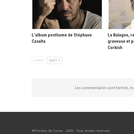
L’album posthume de Stéphane
La Balagne, re
Casalta
graveuse et p
Corkish
PREV
NEXT
Les commentaires sont fermés, m
©Paroles de Corse - 2026 - Tous droits réservés.