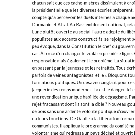
chacun sait que ces cache-misères dissimulent à droi
la présidentielle que les diverses écuries préparent. 
compte qu’à percevoir les duels internes à chaque 
Darmanin et Attal. Au Rassemblement national, cela e
L’une plutôt ouverte au social, l’autre adepte du libé
populistes aux accents constructifs, se rejoignent po
peu évoqué, dans la Constitution le chef du gouverne
cas. À force d’en changer le voilà en première ligne. 
responsable mais également le problème. La situatio
en passant par la jeunesse et les retraités. Tous écr
parfois de veines antagonistes, et le « Bloquons tou
formations politiques. Un désaveu cinglant pour ces
jacquerie des temps modernes. Là est le danger. Ici 
une revendication unique habillée de dégagisme. Pa
rejet fracassant dont ils sont la cible ? Nouveau g
de bois sans une ardente volonté politique d’œuvrer 
ou leurs fonctions. De Gaulle à la Libération forma 
communistes. Il appliqua le programme du comité nat
volontarisme qui redressa un pays décimé et ouvrit 