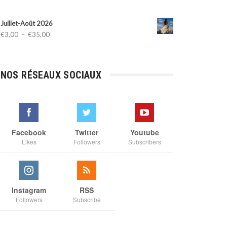
Juillet-Août 2026
Plage
€
3,00
–
€
35,00
de
prix :
€3,00
NOS RÉSEAUX SOCIAUX
à
€35,00
Facebook
Twitter
Youtube
Likes
Followers
Subscribers
Instagram
RSS
Followers
Subscribe