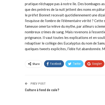
pratique n’échappe pas à notre île. Des bombages ass
que des peintres de la nuit jettent des noms en pâtur
le préfet Bonnet recevait quotidiennement une dizai
l’esquisse de l’ombre de l’élémentaire vérité ? Cett
fameuse omerta relève du mythe, par ailleurs sciemm
nombreux crimes de sang. Mais revenons à l’essentie
prégnance. Il vaut toutes les explications et en soul
rebaptiser le collège des Eucalyptus du nom de Samu
quelques tweets explicites, l’idée fut abandonnée. M
Share
Facebook
Twitter
Google+
PREV POST
Culture à fond de cale?