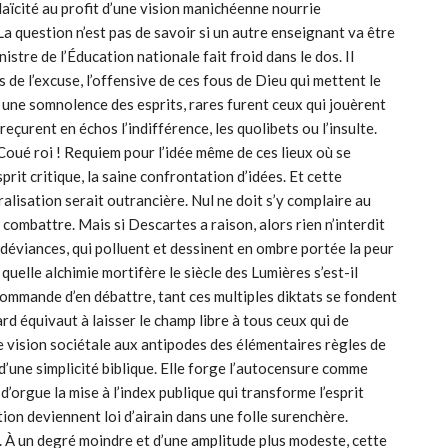
laïcité au profit d’une vision manichéenne nourrie
La question n’est pas de savoir si un autre enseignant va être
stre de l’Éducation nationale fait froid dans le dos. Il
 de l’excuse, l’offensive de ces fous de Dieu qui mettent le
une somnolence des esprits, rares furent ceux qui jouèrent
reçurent en échos l’indifférence, les quolibets ou l’insulte.
Coué roi ! Requiem pour l’idée même de ces lieux où se
rit critique, la saine confrontation d’idées. Et cette
alisation serait outrancière. Nul ne doit s’y complaire au
 combattre. Mais si Descartes a raison, alors rien n’interdit
 déviances, qui polluent et dessinent en ombre portée la peur
elle alchimie mortifère le siècle des Lumières s’est-il
commande d’en débattre, tant ces multiples diktats se fondent
rd équivaut à laisser le champ libre à tous ceux qui de
 vision sociétale aux antipodes des élémentaires règles de
 d’une simplicité biblique. Elle forge l’autocensure comme
d’orgue la mise à l’index publique qui transforme l’esprit
on deviennent loi d’airain dans une folle surenchère.
 À un degré moindre et d’une amplitude plus modeste, cette