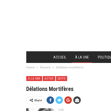
ACCUEIL
À LA UNE
POLITIQ
Home
À la une
Délations mortifères
À LA UNE
ACTUS
EDITO
Délations Mortifères
Share