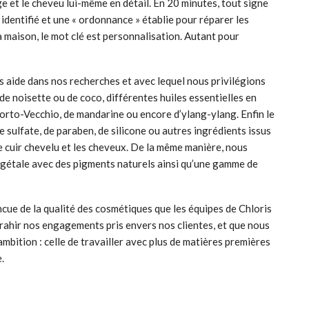
ge et le cheveu lui-même en détail. En 20 minutes, tout signe
dentifié et une « ordonnance » établie pour réparer les
a maison, le mot clé est personnalisation. Autant pour
 aide dans nos recherches et avec lequel nous privilégions
de noisette ou de coco, différentes huiles essentielles en
 Porto-Vecchio, de mandarine ou encore d’ylang-ylang. Enfin le
de sulfate, de paraben, de silicone ou autres ingrédients issus
le cuir chevelu et les cheveux. De la même manière, nous
étale avec des pigments naturels ainsi qu’une gamme de
aincue de la qualité des cosmétiques que les équipes de Chloris
 trahir nos engagements pris envers nos clientes, et que nous
mbition : celle de travailler avec plus de matières premières
.