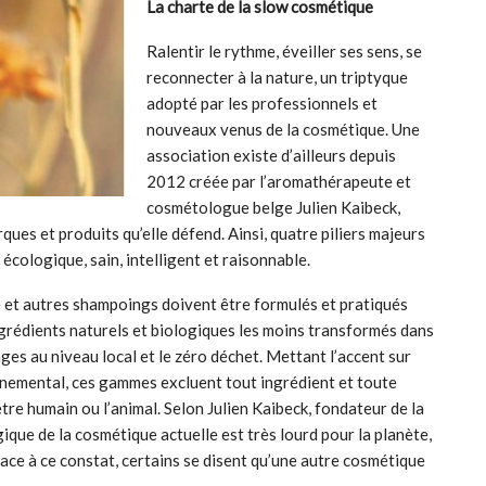
La charte de la slow cosmétique
Ralentir le rythme, éveiller ses sens, se
reconnecter à la nature, un triptyque
adopté par les professionnels et
nouveaux venus de la cosmétique. Une
association existe d’ailleurs depuis
2012 créée par l’aromathérapeute et
cosmétologue belge Julien Kaibeck,
ues et produits qu’elle défend. Ainsi, quatre piliers majeurs
s écologique, sain, intelligent et raisonnable.
oue et autres shampoings doivent être formulés et pratiqués
ingrédients naturels et biologiques les moins transformés dans
nges au niveau local et le zéro déchet. Mettant l’accent sur
nnemental, ces gammes excluent tout ingrédient et toute
tre humain ou l’animal. Selon Julien Kaibeck, fondateur de la
que de la cosmétique actuelle est très lourd pour la planète,
Face à ce constat, certains se disent qu’une autre cosmétique