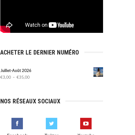
ACHETER LE DERNIER NUMÉRO
Juillet-Août 2026
Plage
€
3,00
–
€
35,00
de
prix :
€3,00
NOS RÉSEAUX SOCIAUX
à
€35,00