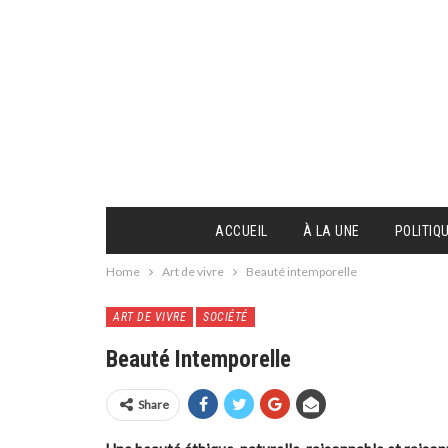
ACCUEIL
À LA UNE
POLITIQ
Home
Art de vivre
Beauté intemporelle
ART DE VIVRE
SOCIÉTÉ
Beauté Intemporelle
Share