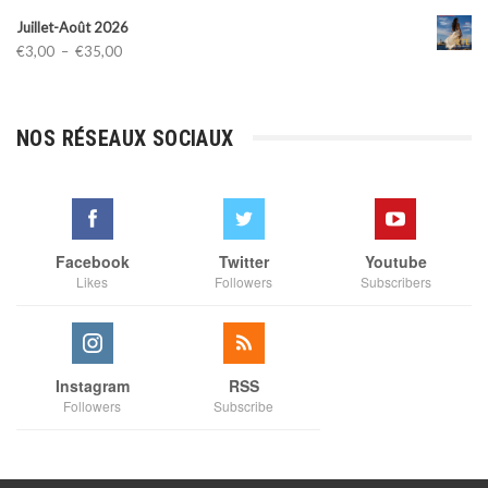
Juillet-Août 2026
Plage
€
3,00
–
€
35,00
de
prix :
€3,00
NOS RÉSEAUX SOCIAUX
à
€35,00
Facebook
Twitter
Youtube
Likes
Followers
Subscribers
Instagram
RSS
Followers
Subscribe