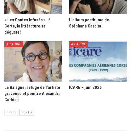
« Les Contes Infusés » : à
L’album posthume de
Corte, la littérature se
Stéphane Casalta
déguste!
À LA UNE
À LA UNE
La Balagne, refuge de l’artiste
ICARE – juin 2026
graveuse et peintre Alexandra
Corkish
PREV
NEXT