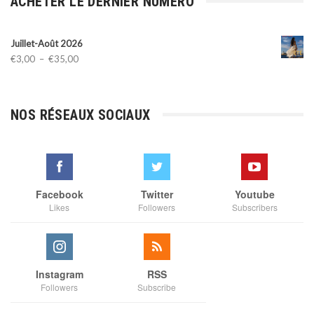
ACHETER LE DERNIER NUMÉRO
Juillet-Août 2026
Plage
€
3,00
–
€
35,00
de
prix :
€3,00
NOS RÉSEAUX SOCIAUX
à
€35,00
Facebook
Twitter
Youtube
Likes
Followers
Subscribers
Instagram
RSS
Followers
Subscribe