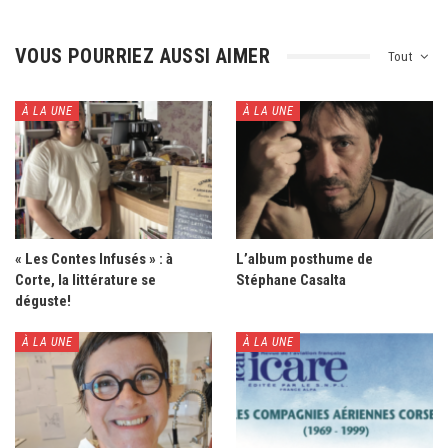
VOUS POURRIEZ AUSSI AIMER
Tout
À LA UNE
À LA UNE
« Les Contes Infusés » : à
L’album posthume de
Corte, la littérature se
Stéphane Casalta
déguste!
À LA UNE
À LA UNE