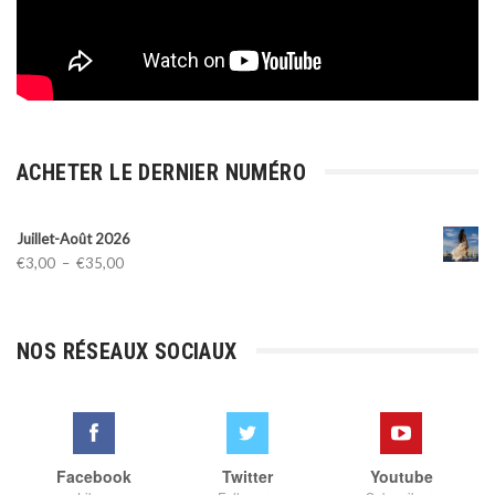
ACHETER LE DERNIER NUMÉRO
Juillet-Août 2026
Plage
€
3,00
–
€
35,00
de
prix :
€3,00
NOS RÉSEAUX SOCIAUX
à
€35,00
Facebook
Twitter
Youtube