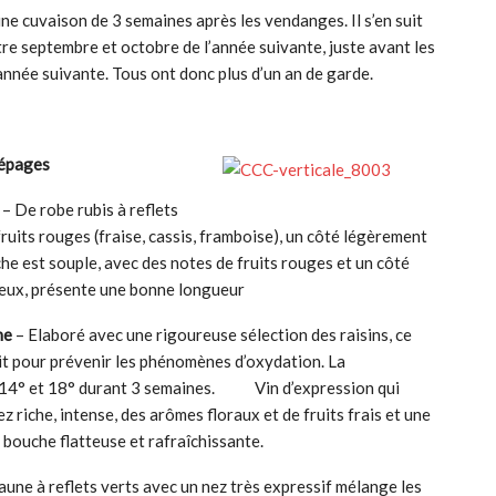
une cuvaison de 3 semaines après les vendanges. Il s’en suit
re septembre et octobre de l’année suivante, juste avant les
nnée suivante. Tous ont donc plus d’un an de garde.
cépages
– De robe rubis à reflets
ruits rouges (fraise, cassis, framboise), un côté légèrement
he est souple, avec des notes de fruits rouges et un côté
oyeux, présente une bonne longueur
che
– Elaboré avec une rigoureuse sélection des raisins, ce
nuit pour prévenir les phénomènes d’oxydation. La
e 14° et 18° durant 3 semaines. Vin d’expression qui
ez riche, intense, des arômes floraux et de fruits frais et une
 bouche flatteuse et rafraîchissante.
aune à reflets verts avec un nez très expressif mélange les