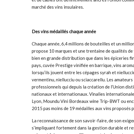
marché des vins insulaires.
Des vins médaillés chaque année
Chaque année, 6,4 millions de bouteilles et un milli
propose 10 marques et une trentaine de qualités de 
bien en grande distribution que dans les épiceries fin
pays, cuvée Prestige vinifiée en barrique, vins aromat
lorsqu’ils jouent entre les cépages syrah et niellucc
vermentinu, niellucciu ou sciaccarellu. Les amateur
professionnels qui depuis la création de l’Union di
nationaux et internationaux. Vinalies internationale
Lyon, Moundu Vini Bordeaux wine Trip-BWT ou encor
2015 pas moins de 19 médailles aux vins proposés pa
La reconnaissance de son savoir-faire, de son exige
s’impliquant fortement dans la gestion durable et r