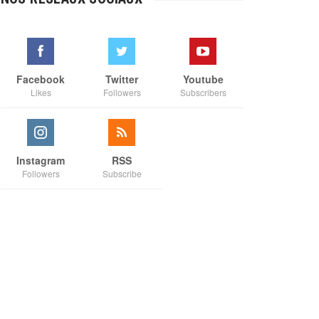
à
€35,00
Facebook
Twitter
Youtube
Likes
Followers
Subscribers
Instagram
RSS
Followers
Subscribe