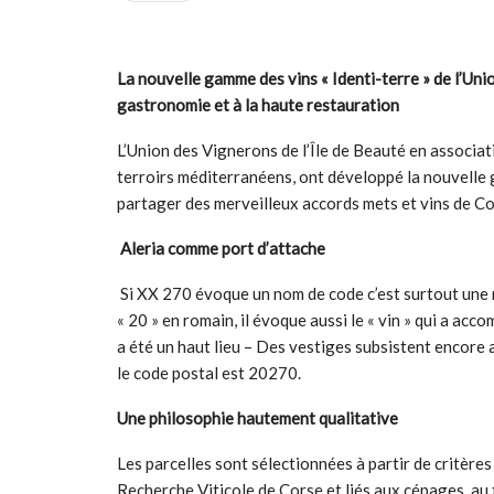
La nouvelle gamme des vins « Identi-terre » de l’Unio
gastronomie et à la haute restauration
L’Union des Vignerons de l’Île de Beauté en associa
terroirs méditerranéens, ont développé la nouvelle 
partager des merveilleux accords mets et vins de Co
Aleria comme port d’attache
Si XX 270 évoque un nom de code c’est surtout une m
« 20 » en romain, il évoque aussi le « vin » qui a acc
a été un haut lieu – Des vestiges subsistent encore a
le code postal est 20270.
Une philosophie hautement qualitative
Les parcelles sont sélectionnées à partir de critère
Recherche Viticole de Corse et liés aux cépages, au t