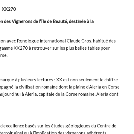
XX270
n des Vignerons de l’Île de Beauté, destinée à la
tion avec l’œnologue international Claude Gros, habitué des
gamme XX270 à retrouver sur les plus belles tables pour
rse.
arque à plusieurs lectures : XX est non seulement le chiffre
ompagné la civilisation romaine dont la plaine d’Aleria en Corse
ujourd’hui à Aleria, capitale de la Corse romaine, Aleria dont
s d’excellence basés sur les études géologiques du Centre de
erroir ainsi qu’à l’implication des vignerons adhérents.