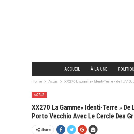
ACCUEIL
À LA UNE
POLITIQ
Home
Actus
XX270 la gamme« Identi-Terre » de l’UVIB, 
ACTUS
XX270 La Gamme« Identi-Terre » De L
Porto Vecchio Avec Le Cercle Des G
Share