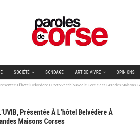
UE
SOCIÉTÉ
SONDAGE
ART DE VIVRE
OPINIONS
présentée à l’hôtel Belvédère à Porto Vecchio avec le Cercle des Grandes Maisons 
’UVIB, Présentée À L’hôtel Belvédère À
randes Maisons Corses