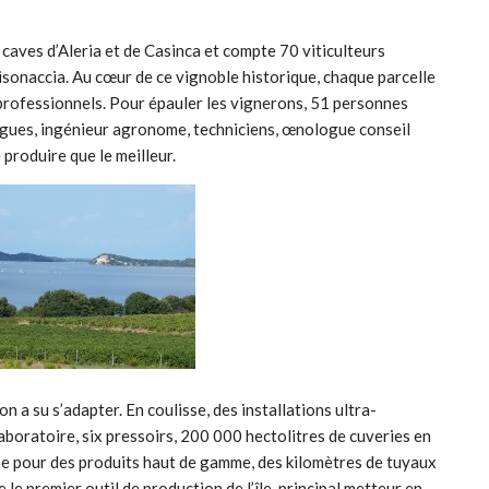
 caves d’Aleria et de Casinca et compte 70 viticulteurs
sonaccia. Au cœur de ce vignoble historique, chaque parcelle
 professionnels. Pour épauler les vignerons, 51 personnes
logues, ingénieur agronome, techniciens, œnologue conseil
 produire que le meilleur.
n a su s’adapter. En coulisse, des installations ultra-
aboratoire, six pressoirs, 200 000 hectolitres de cuveries en
êne pour des produits haut de gamme, des kilomètres de tuyaux
le premier outil de production de l’île, principal metteur en