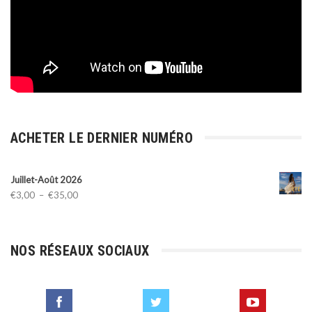
ACHETER LE DERNIER NUMÉRO
Juillet-Août 2026
Plage
€
3,00
–
€
35,00
de
prix :
€3,00
NOS RÉSEAUX SOCIAUX
à
€35,00