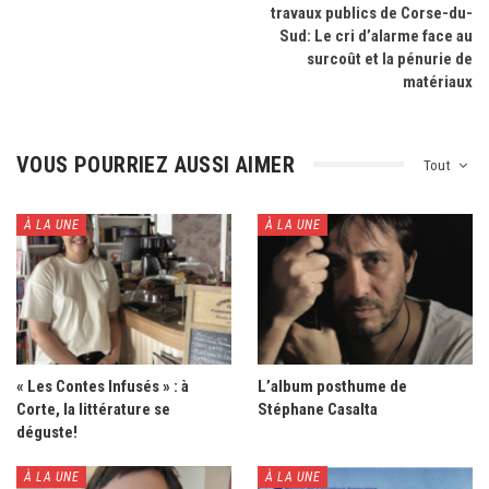
travaux publics de Corse-du-
Sud: Le cri d’alarme face au
surcoût et la pénurie de
matériaux
VOUS POURRIEZ AUSSI AIMER
Tout
À LA UNE
À LA UNE
« Les Contes Infusés » : à
L’album posthume de
Corte, la littérature se
Stéphane Casalta
déguste!
À LA UNE
À LA UNE