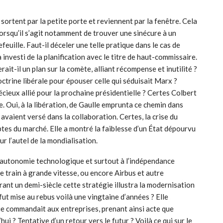
 sortent par la petite porte et reviennent par la fenêtre. Cela
lorsqu’il s’agit notamment de trouver une sinécure à un
feuille. Faut-il déceler une telle pratique dans le cas de
 investi de la planification avec le titre de haut-commissaire.
erait-il un plan sur la comète, alliant récompense et inutilité ?
octrine libérale pour épouser celle qui séduisait Marx ?
écieux allié pour la prochaine présidentielle ? Certes Colbert
ie. Oui, à la libération, de Gaulle emprunta ce chemin dans
 avaient versé dans la collaboration. Certes, la crise du
tes du marché. Elle a montré la faiblesse d’un État dépourvu
r l’autel de la mondialisation.
 l’autonomie technologique et surtout à l’indépendance
le train à grande vitesse, ou encore Airbus et autre
ant un demi-siècle cette stratégie illustra la modernisation
 fut mise au rebus voilà une vingtaine d’années ? Elle
que commandait aux entreprises, prenant ainsi acte que
ui ? Tentative d’un retour vers le futur ? Voilà ce qui sur le