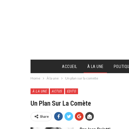
ACCUEIL
À LA UNE
POLITIQ
Home
À la une
Un plan sur la comète
À LA UNE
ACTUS
EDITO
Un Plan Sur La Comète
Share