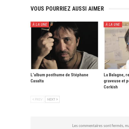
VOUS POURRIEZ AUSSI AIMER
À LA UNE
À LA UNE
L’album posthume de Stéphane
La Balagne, re
Casalta
graveuse et p
Corkish
PREV
NEXT
Les commentaires sont fermés, m