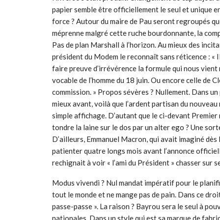
papier semble être officiellement le seul et unique 
force ? Autour du maire de Pau seront regroupés que
méprenne malgré cette ruche bourdonnante, la compa
Pas de plan Marshall à l’horizon. Au mieux des incitat
président du Modem le reconnaît sans réticence : « Il
faire preuve d’irrévérence la formule qui nous vient 
vocable de l’homme du 18 juin. Ou encore celle de C
commission. » Propos sévères ? Nullement. Dans un p
mieux avant, voilà que l’ardent partisan du nouveau 
simple affichage. D’autant que le ci-devant Premier 
tondre la laine sur le dos par un alter ego ? Une so
D’ailleurs, Emmanuel Macron, qui avait imaginé dès le 
patienter quatre longs mois avant l’annonce officielle
rechignait à voir « l’ami du Président » chasser sur 
Modus vivendi ? Nul mandat impératif pour le planifi
tout le monde et ne mange pas de pain. Dans ce droit 
passe-passe ». La raison ? Bayrou sera le seul à pou
nationales. Dans un style qui est sa marque de fabriqu