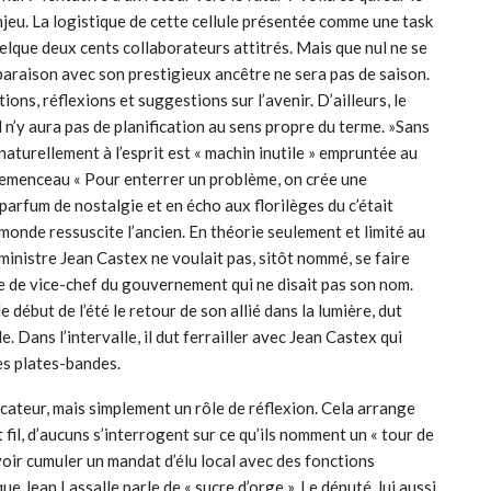
enjeu. La logistique de cette cellule présentée comme une task
lque deux cents collaborateurs attitrés. Mais que nul ne se
raison avec son prestigieux ancêtre ne sera pas de saison.
ions, réflexions et suggestions sur l’avenir. D’ailleurs, le
 n’y aura pas de planification au sens propre du terme. »Sans
naturellement à l’esprit est « machin inutile » empruntée au
lemenceau « Pour enterrer un problème, on crée une
arfum de nostalgie et en écho aux florilèges du c’était
monde ressuscite l’ancien. En théorie seulement et limité au
ministre Jean Castex ne voulait pas, sitôt nommé, se faire
rte de vice-chef du gouvernement qui ne disait pas son nom.
début de l’été le retour de son allié dans la lumière, dut
. Dans l’intervalle, il dut ferrailler avec Jean Castex qui
ses plates-bandes.
cateur, mais simplement un rôle de réflexion. Cela arrange
fil, d’aucuns s’interrogent sur ce qu’ils nomment un « tour de
voir cumuler un mandat d’élu local avec des fonctions
e Jean Lassalle parle de « sucre d’orge ». Le député, lui aussi