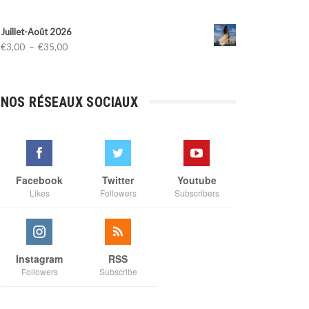
Juillet-Août 2026
Plage
€
3,00
–
€
35,00
de
prix :
€3,00
NOS RÉSEAUX SOCIAUX
à
€35,00
Facebook
Twitter
Youtube
Likes
Followers
Subscribers
Instagram
RSS
Followers
Subscribe