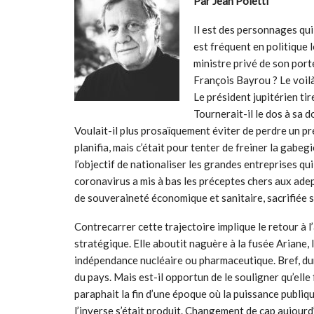
Par Jean Poletti
Il est des personnages qui
est fréquent en politique 
ministre privé de son porte
François Bayrou ? Le voilà
Le président jupitérien tir
Tournerait-il le dos à sa d
Voulait-il plus prosaïquement éviter de perdre un pr
planifia, mais c’était pour tenter de freiner la gabeg
l’objectif de nationaliser les grandes entreprises qui
coronavirus a mis à bas les préceptes chers aux adep
de souveraineté économique et sanitaire, sacrifiée su
Contrecarrer cette trajectoire implique le retour à
stratégique. Elle aboutit naguère à la fusée Ariane, 
indépendance nucléaire ou pharmaceutique. Bref, dur
du pays. Mais est-il opportun de le souligner qu’elle
paraphait la fin d’une époque où la puissance publi
l’inverse s’était produit. Changement de cap aujourd’h