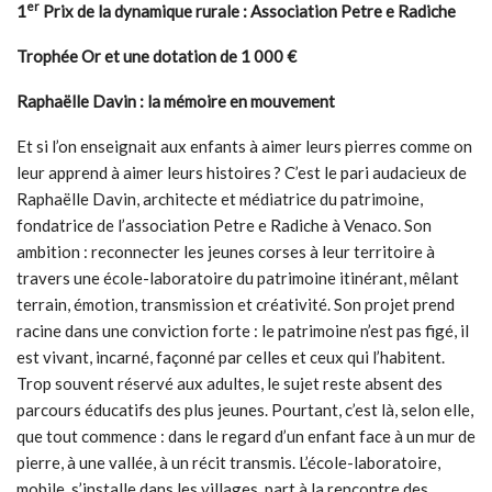
er
1
Prix de la dynamique rurale : Association Petre e Radiche
Trophée Or et une dotation de 1 000 €
Raphaëlle Davin : la mémoire en mouvement
Et si l’on enseignait aux enfants à aimer leurs pierres comme on
leur apprend à aimer leurs histoires ? C’est le pari audacieux de
Raphaëlle Davin, architecte et médiatrice du patrimoine,
fondatrice de l’association Petre e Radiche à Venaco. Son
ambition : reconnecter les jeunes corses à leur territoire à
travers une école-laboratoire du patrimoine itinérant, mêlant
terrain, émotion, transmission et créativité. Son projet prend
racine dans une conviction forte : le patrimoine n’est pas figé, il
est vivant, incarné, façonné par celles et ceux qui l’habitent.
Trop souvent réservé aux adultes, le sujet reste absent des
parcours éducatifs des plus jeunes. Pourtant, c’est là, selon elle,
que tout commence : dans le regard d’un enfant face à un mur de
pierre, à une vallée, à un récit transmis. L’école-laboratoire,
mobile, s’installe dans les villages, part à la rencontre des