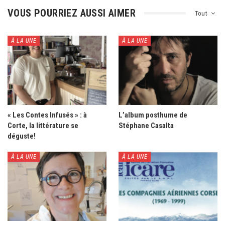
VOUS POURRIEZ AUSSI AIMER
Tout
À LA UNE
À LA UNE
« Les Contes Infusés » : à
L’album posthume de
Corte, la littérature se
Stéphane Casalta
déguste!
À LA UNE
À LA UNE