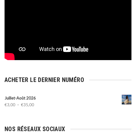
ACHETER LE DERNIER NUMÉRO
Juillet-Août 2026
Plage
€
3,00
–
€
35,00
de
prix :
€3,00
NOS RÉSEAUX SOCIAUX
à