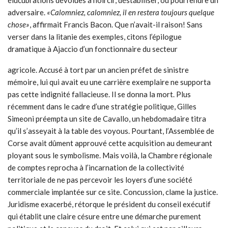
élucubrations dévolues à noircir, déstabiliser, ou pourfendre un
adversaire.
«Calomniez, calomniez, il en restera toujours quelque
chose»
, affirmait Francis Bacon. Que n’avait-il raison! Sans
verser dans la litanie des exemples, citons l’épilogue
dramatique à Ajaccio d’un fonctionnaire du secteur
agricole. Accusé à tort par un ancien préfet de sinistre
mémoire, lui qui avait eu une carrière exemplaire ne supporta
pas cette indignité fallacieuse. Il se donna la mort. Plus
récemment dans le cadre d’une stratégie politique, Gilles
Simeoni préempta un site de Cavallo, un hebdomadaire titra
qu’il s’asseyait à la table des voyous. Pourtant, l’Assemblée de
Corse avait dûment approuvé cette acquisition au demeurant
ployant sous le symbolisme. Mais voilà, la Chambre régionale
de comptes reprocha à l’incarnation de la collectivité
territoriale de ne pas percevoir les loyers d’une société
commerciale implantée sur ce site. Concussion, clame la justice.
Juridisme exacerbé, rétorque le président du conseil exécutif
qui établit une claire césure entre une démarche purement