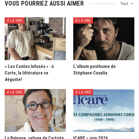
VOUS POURRIEZ AUSSI AIMER
Tout
À LA UNE
À LA UNE
« Les Contes Infusés » : à
L’album posthume de
Corte, la littérature se
Stéphane Casalta
déguste!
À LA UNE
À LA UNE
La Balagne, refuge de l’artiste
ICARE – juin 2026