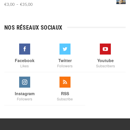
Plage
€
3,00
–
€
35,00
de
prix :
€3,00
NOS RÉSEAUX SOCIAUX
à
€35,00
Facebook
Twitter
Youtube
Likes
Followers
Subscribers
Instagram
RSS
Followers
Subscribe