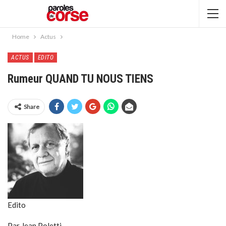
Home
Actus
ACTUS
EDITO
Rumeur QUAND TU NOUS TIENS
Share
Edito
Par Jean Poletti