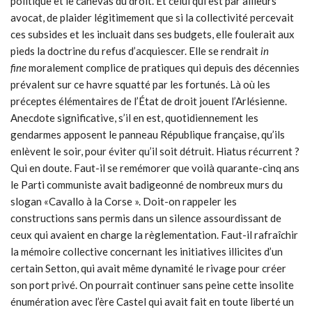
politique et le canevas du droit. Et celui qui est par ailleurs
avocat, de plaider légitimement que si la collectivité percevait
ces subsides et les incluait dans ses budgets, elle foulerait aux
pieds la doctrine du refus d’acquiescer. Elle se rendrait
in
fine
moralement complice de pratiques qui depuis des décennies
prévalent sur ce havre squatté par les fortunés. Là où les
préceptes élémentaires de l’État de droit jouent l’Arlésienne.
Anecdote significative, s’il en est, quotidiennement les
gendarmes apposent le panneau République française, qu’ils
enlèvent le soir, pour éviter qu’il soit détruit. Hiatus récurrent ?
Qui en doute. Faut-il se remémorer que voilà quarante-cinq ans
le Parti communiste avait badigeonné de nombreux murs du
slogan «Cavallo à la Corse ». Doit-on rappeler les
constructions sans permis dans un silence assourdissant de
ceux qui avaient en charge la règlementation. Faut-il rafraîchir
la mémoire collective concernant les initiatives illicites d’un
certain Setton, qui avait même dynamité le rivage pour créer
son port privé. On pourrait continuer sans peine cette insolite
énumération avec l’ère Castel qui avait fait en toute liberté un