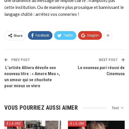
une unanimité au message de limpide clarté : n’amputez pas
cette institution. Ou de manière plus prosaïque et bannissant le
langage châtié : arrêtez vos conneries !
Share
Facebook
Twitter
Google+
PREV POST
NEXT POST
L’artiste Altiera dévoile son
Le nouveau pari réussi de
nouveau titre : « Amore Meu »,
Cinemusa
un amour qui se chuchote
pour mieux se vivre
VOUS POURRIEZ AUSSI AIMER
Tout
À LA UNE
À LA UNE