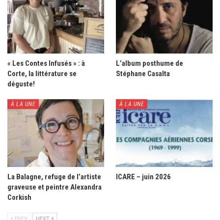
« Les Contes Infusés » : à
L’album posthume de
Corte, la littérature se
Stéphane Casalta
déguste!
À LA UNE
À LA UNE
La Balagne, refuge de l’artiste
ICARE – juin 2026
graveuse et peintre Alexandra
Corkish
PREV
NEXT