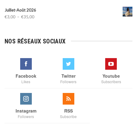
Juillet-Août 2026
Plage
€
3,00
–
€
35,00
de
prix :
€3,00
NOS RÉSEAUX SOCIAUX
à
€35,00
Facebook
Twitter
Youtube
Likes
Followers
Subscribers
Instagram
RSS
Followers
Subscribe