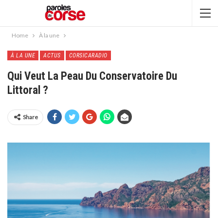
Home
À la une
À LA UNE
ACTUS
CORSICARADIO
Qui Veut La Peau Du Conservatoire Du
Littoral ?
Share