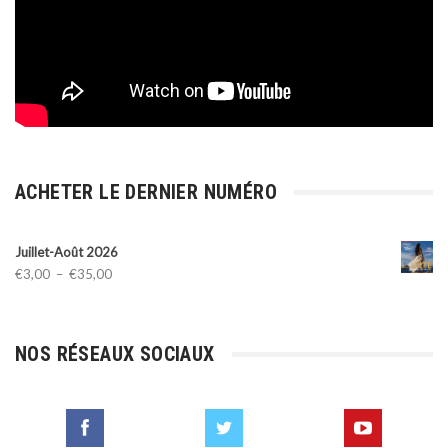
ACHETER LE DERNIER NUMÉRO
Juillet-Août 2026
Plage
€
3,00
–
€
35,00
de
prix :
€3,00
NOS RÉSEAUX SOCIAUX
à
€35,00