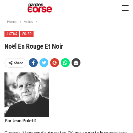
Home
Actus
ACTUS
EDITO
Noël En Rouge Et Noir
Share
Par Jean Poletti
Guerres. Menaces d’autocrates. Où que se porte le regard tout