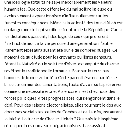
une idéologie totalitaire sape inexorablement les valeurs
humanistes. Que cette offensive du mal soit religieuse ou
exclusivement expansionniste n’influe nullement sur les
funestes conséquences. Même si la volonté des fous d’Allah est
un danger mortel, qui souille le fronton de la République. Car si
les dictateurs passent, l’idéologie de ceux qui préfèrent
l’instinct de mort à la vie perdure d’une génération, l’autre.
Rarement Noël aura autant été ourlé de sombres nuages. Ce
moment de quiétude pour les croyants ou libres penseurs,
fêtant la Nativité ou le solstice d’hiver, est amputé du charme
revêtant la traditionnelle formule « Paix sur la terre aux
hommes de bonne volonté. » Cette parenthèse enchantée se
brise sur un mur des lamentations, faute d’avoir su la préserver
comme une nécessité vitale. Pis encore, il est chez nous des
forces politiques, dites progressistes, qui s’engoncent dans le
déni. Pour des raisons électoralistes, elles tournent le dos aux
doctrines socialistes, celles de Combes et de Jaurès, instaurant
la laïcité. La tuerie de Charlie-Hebdo ? Oui mais le blasphème,
rétorquent ces nouveaux négationnistes. L’assassinat