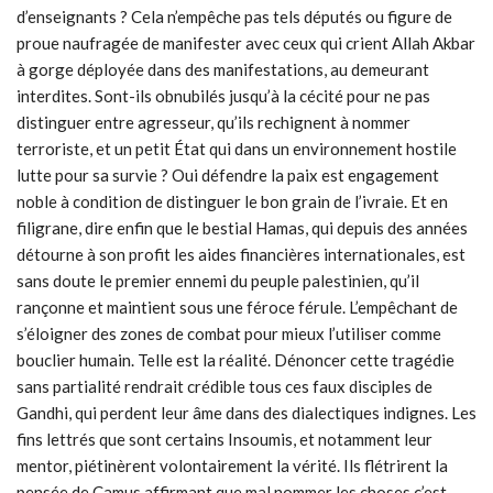
d’enseignants ? Cela n’empêche pas tels députés ou figure de
proue naufragée de manifester avec ceux qui crient Allah Akbar
à gorge déployée dans des manifestations, au demeurant
interdites. Sont-ils obnubilés jusqu’à la cécité pour ne pas
distinguer entre agresseur, qu’ils rechignent à nommer
terroriste, et un petit État qui dans un environnement hostile
lutte pour sa survie ? Oui défendre la paix est engagement
noble à condition de distinguer le bon grain de l’ivraie. Et en
filigrane, dire enfin que le bestial Hamas, qui depuis des années
détourne à son profit les aides financières internationales, est
sans doute le premier ennemi du peuple palestinien, qu’il
rançonne et maintient sous une féroce férule. L’empêchant de
s’éloigner des zones de combat pour mieux l’utiliser comme
bouclier humain. Telle est la réalité. Dénoncer cette tragédie
sans partialité rendrait crédible tous ces faux disciples de
Gandhi, qui perdent leur âme dans des dialectiques indignes. Les
fins lettrés que sont certains Insoumis, et notamment leur
mentor, piétinèrent volontairement la vérité. Ils flétrirent la
pensée de Camus affirmant que mal nommer les choses c’est