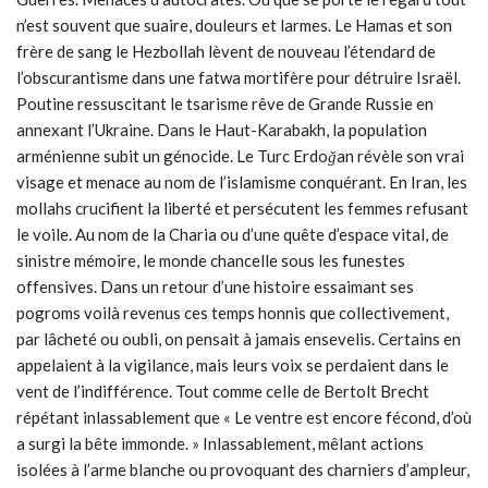
n’est souvent que suaire, douleurs et larmes. Le Hamas et son
frère de sang le Hezbollah lèvent de nouveau l’étendard de
l’obscurantisme dans une fatwa mortifère pour détruire Israël.
Poutine ressuscitant le tsarisme rêve de Grande Russie en
annexant l’Ukraine. Dans le Haut-Karabakh, la population
arménienne subit un génocide. Le Turc Erdo
ğ
an révèle son vrai
visage et menace au nom de l’islamisme conquérant. En Iran, les
mollahs crucifient la liberté et persécutent les femmes refusant
le voile. Au nom de la Charia ou d’une quête d’espace vital, de
sinistre mémoire, le monde chancelle sous les funestes
offensives. Dans un retour d’une histoire essaimant ses
pogroms voilà revenus ces temps honnis que collectivement,
par lâcheté ou oubli, on pensait à jamais ensevelis. Certains en
appelaient à la vigilance, mais leurs voix se perdaient dans le
vent de l’indifférence. Tout comme celle de Bertolt Brecht
répétant inlassablement que « Le ventre est encore fécond, d’où
a surgi la bête immonde. » Inlassablement, mêlant actions
isolées à l’arme blanche ou provoquant des charniers d’ampleur,