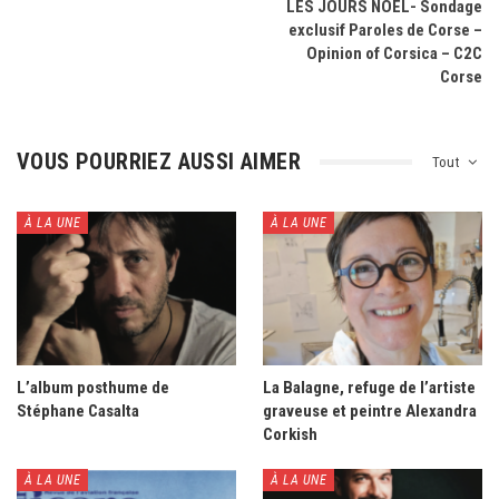
LES JOURS NOËL- Sondage
exclusif Paroles de Corse –
Opinion of Corsica – C2C
Corse
VOUS POURRIEZ AUSSI AIMER
Tout
À LA UNE
À LA UNE
L’album posthume de
La Balagne, refuge de l’artiste
Stéphane Casalta
graveuse et peintre Alexandra
Corkish
À LA UNE
À LA UNE