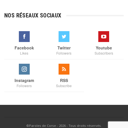
prix :
€3,00
NOS RÉSEAUX SOCIAUX
à
€35,00
Facebook
Twitter
Youtube
Likes
Followers
Subscribers
Instagram
RSS
Followers
Subscribe
©Paroles de Corse - 2026 - Tous droits réservés.