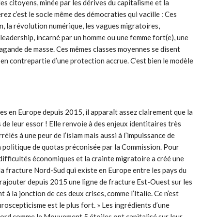
es citoyens, minée par les dérives du capitalisme et la
ez c’est le socle même des démocraties qui vacille : Ces
n, la révolution numérique, les vagues migratoires,
u leadership, incarné par un homme ou une femme fort(e), une
opagande de masse. Ces mêmes classes moyennes se disent
 en contrepartie d’une protection accrue. C’est bien le modèle
es en Europe depuis 2015, il apparaît assez clairement que la
de leur essor ! Elle renvoie à des enjeux identitaires très
lés à une peur de l’islam mais aussi à l’impuissance de
a politique de quotas préconisée par la Commission. Pour
difficultés économiques et la crainte migratoire a créé une
 la fracture Nord-Sud qui existe en Europe entre les pays du
 rajouter depuis 2015 une ligne de fracture Est-Ouest sur les
 à la jonction de ces deux crises, comme l’Italie. Ce n’est
uroscepticisme est le plus fort. » Les ingrédients d’une
 Nord comme le Mouvement 5 étoiles ont capitalisé sur leur