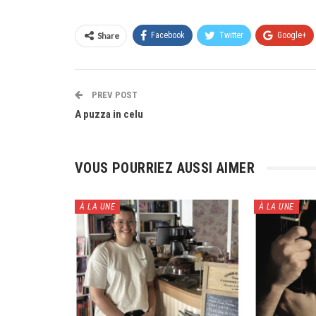
Share
Facebook
Twitter
Google+
PREV POST
A puzza in celu
VOUS POURRIEZ AUSSI AIMER
À LA UNE
À LA UNE