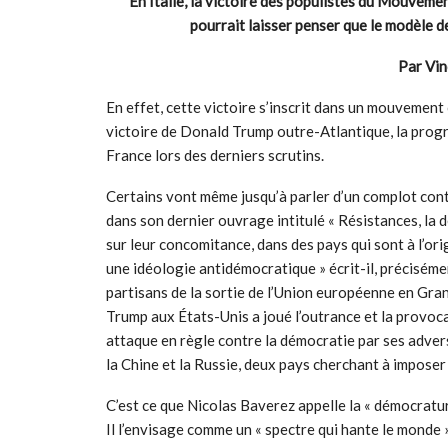
En Italie, la victoire des populistes du Mouveme
pourrait laisser penser que le modèle de
Par Vin
En effet, cette victoire s’inscrit dans un mouvement
victoire de Donald Trump outre-Atlantique, la pro
France lors des derniers scrutins.
Certains vont même jusqu’à parler d’un complot contr
dans son dernier ouvrage intitulé « Résistances, la
sur leur concomitance, dans des pays qui sont à l’ori
une idéologie antidémocratique » écrit-il, précisément
partisans de la sortie de l’Union européenne en 
Trump aux États-Unis a joué l’outrance et la provocat
attaque en règle contre la démocratie par ses adversa
la Chine et la Russie, deux pays cherchant à impose
C’est ce que Nicolas Baverez appelle la « démocratu
Il l’envisage comme un « spectre qui hante le monde 