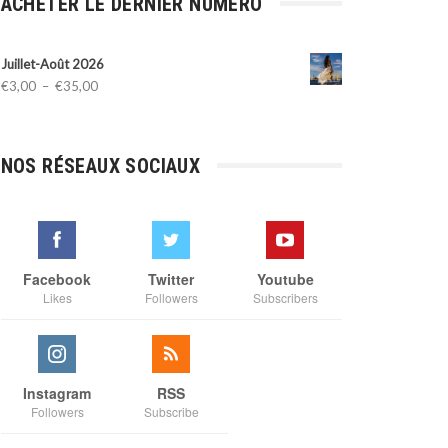
ACHETER LE DERNIER NUMÉRO
Juillet-Août 2026
Plage
€
3,00
–
€
35,00
de
prix :
€3,00
NOS RÉSEAUX SOCIAUX
à
€35,00
Facebook
Twitter
Youtube
Likes
Followers
Subscribers
Instagram
RSS
Followers
Subscribe