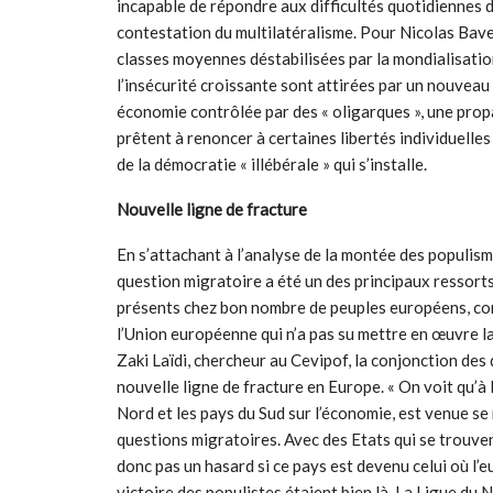
incapable de répondre aux difficultés quotidiennes d
contestation du multilatéralisme. Pour Nicolas Baver
classes moyennes déstabilisées par la mondialisatio
l’insécurité croissante sont attirées par un nouvea
économie contrôlée par des « oligarques », une pr
prêtent à renoncer à certaines libertés individuelles
de la démocratie « illébérale » qui s’installe.
Nouvelle ligne de fracture
En s’attachant à l’analyse de la montée des populism
question migratoire a été un des principaux ressorts 
présents chez bon nombre de peuples européens, corré
l’Union européenne qui n’a pas su mettre en œuvre l
Zaki Laïdi, chercheur au Cevipof, la conjonction des 
nouvelle ligne de fracture en Europe. « On voit qu’à
Nord et les pays du Sud sur l’économie, est venue se
questions migratoires. Avec des Etats qui se trouvent
donc pas un hasard si ce pays est devenu celui où l’e
victoire des populistes étaient bien là. La Ligue du