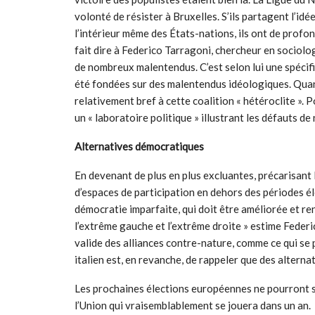
volonté de résister à Bruxelles. S’ils partagent l’idé
l’intérieur même des États-nations, ils ont de profon
fait dire à Federico Tarragoni, chercheur en sociolog
de nombreux malentendus. C’est selon lui une spécific
été fondées sur des malentendus idéologiques. Quand 
relativement bref à cette coalition « hétéroclite ». P
un « laboratoire politique » illustrant les défauts d
Alternatives démocratiques
En devenant de plus en plus excluantes, précarisant
d’espaces de participation en dehors des périodes éle
démocratie imparfaite, qui doit être améliorée et re
l’extrême gauche et l’extrême droite » estime Federic
valide des alliances contre-nature, comme ce qui se p
italien est, en revanche, de rappeler que des alterna
Les prochaines élections européennes ne pourront se
l’Union qui vraisemblablement se jouera dans un an.