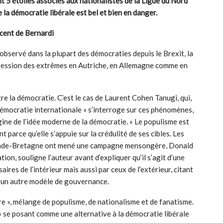
nt 5 étoiles associés aux nationalistes de la Ligue du Nord
 la démocratie libérale est bel et bien en danger.
cent de Bernardi
 observé dans la plupart des démocraties depuis le Brexit, la
gression des extrêmes en Autriche, en Allemagne comme en
e la démocratie. C’est le cas de Laurent Cohen Tanugi, qui,
 démocratie internationale » s’interroge sur ces phénomènes,
gine de l’idée moderne de la démocratie. « Le populisme est
 parce qu’elle s’appuie sur la crédulité de ses cibles. Les
Grande-Bretagne ont mené une campagne mensongère, Donald
ion, souligne l’auteur avant d’expliquer qu’il s’agit d’une
ires de l’intérieur mais aussi par ceux de l’extérieur, citant
r un autre modèle de gouvernance.
re », mélange de populisme, de nationalisme et de fanatisme.
» se posant comme une alternative à la démocratie libérale