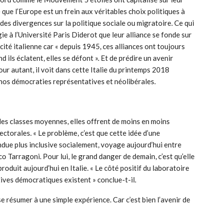
e que l’Europe est un frein aux véritables choix politiques à
des divergences sur la politique sociale ou migratoire. Ce qui
ie à l’Université Paris Diderot que leur alliance se fonde sur
ité italienne car « depuis 1945, ces alliances ont toujours
ils éclatent, elles se défont ». Et de prédire un avenir
our autant, il voit dans cette Italie du printemps 2018
e nos démocraties représentatives et néolibérales.
 les classes moyennes, elles offrent de moins en moins
ctorales. « Le problème, c’est que cette idée d’une
ndue plus inclusive socialement, voyage aujourd’hui entre
o Tarragoni. Pour lui, le grand danger de demain, c’est qu’elle
roduit aujourd’hui en Italie. « Le côté positif du laboratoire
tives démocratiques existent » conclue-t-il.
 résumer à une simple expérience. Car c’est bien l’avenir de