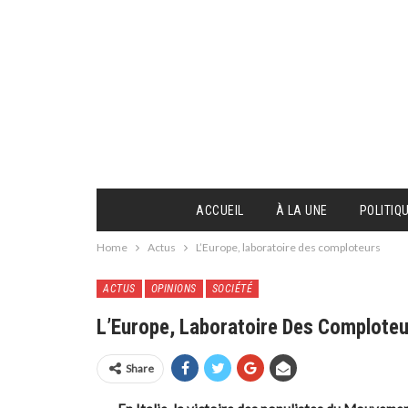
ACCUEIL
À LA UNE
POLITIQ
Home
Actus
L’Europe, laboratoire des comploteurs
ACTUS
OPINIONS
SOCIÉTÉ
L’Europe, Laboratoire Des Complote
Share