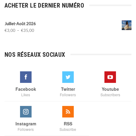
ACHETER LE DERNIER NUMÉRO
Juillet-Août 2026
Plage
€
3,00
–
€
35,00
de
prix :
€3,00
NOS RÉSEAUX SOCIAUX
à
€35,00
Facebook
Twitter
Youtube
Likes
Followers
Subscribers
Instagram
RSS
Followers
Subscribe