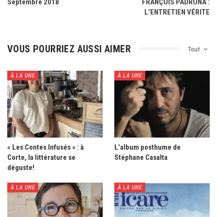
Septembre 2018
FRANÇOIS PADRONA :
L’ENTRETIEN VÉRITE
VOUS POURRIEZ AUSSI AIMER
Tout
À LA UNE
À LA UNE
« Les Contes Infusés » : à
L’album posthume de
Corte, la littérature se
Stéphane Casalta
déguste!
À LA UNE
À LA UNE