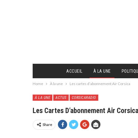
ACCUEIL
À LA UNE
POLITIQ
Home
À la une
Les cartes d’abonnement Air Corsica
À LA UNE
ACTUS
CORSICARADIO
Les Cartes D’abonnement Air Corsic
Share