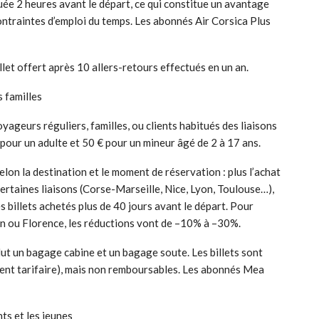
tuée 2 heures avant le départ, ce qui constitue un avantage
ntraintes d’emploi du temps. Les abonnés Air Corsica Plus
illet offert après 10 allers-retours effectués en un an.
s familles
oyageurs réguliers, familles, ou clients habitués des liaisons
€ pour un adulte et 50 € pour un mineur âgé de 2 à 17 ans.
on la destination et le moment de réservation : plus l’achat
certaines liaisons (Corse-Marseille, Nice, Lyon, Toulouse…),
 billets achetés plus de 40 jours avant le départ. Pour
n ou Florence, les réductions vont de –10% à –30%.
clut un bagage cabine et un bagage soute. Les billets sont
ment tarifaire), mais non remboursables. Les abonnés Mea
nts et les jeunes