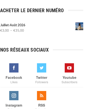
ACHETER LE DERNIER NUMÉRO
Juillet-Août 2026
Plage
€
3,00
–
€
35,00
de
prix :
€3,00
NOS RÉSEAUX SOCIAUX
à
€35,00
Facebook
Twitter
Youtube
Likes
Followers
Subscribers
Instagram
RSS