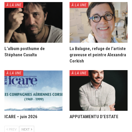
À LA UNE
À LA UNE
L’album posthume de
La Balagne, refuge de l’artiste
Stéphane Casalta
graveuse et peintre Alexandra
Corkish
À LA UNE
À LA UNE
ICARE – juin 2026
APPUTAMENTU D’ESTATE
PREV
NEXT