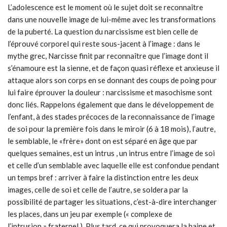
L’adolescence est le moment où le sujet doit se reconnaître
dans une nouvelle image de lui-même avec les transformations
de la puberté. La question du narcissisme est bien celle de
l’éprouvé corporel qui reste sous-jacent à l’image : dans le
mythe grec, Narcisse finit par reconnaître que l’image dont il
s’énamoure est la sienne, et de façon quasi réflexe et anxieuse il
attaque alors son corps en se donnant des coups de poing pour
lui faire éprouver la douleur : narcissisme et masochisme sont
donc liés. Rappelons également que dans le développement de
l’enfant, à des stades précoces de la reconnaissance de l’image
de soi pour la première fois dans le miroir (6 à 18 mois), l’autre,
le semblable, le «frère» dont on est séparé en âge que par
quelques semaines, est un intrus , un intrus entre l’image de soi
et celle d’un semblable avec laquelle elle est confondue pendant
un temps bref : arriver à faire la distinction entre les deux
images, celle de soi et celle de l’autre, se soldera par la
possibilité de partager les situations, c’est-à-dire interchanger
les places, dans un jeu par exemple (« complexe de
l’intrusion » fraternel ). Plus tard, ce qui provoquera la haine et