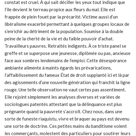
constat est cruel. À qui sait déciller les yeux tout indique que
l’île devient le terreau propice aux fleurs du mal. Elle est
frappée de plein fouet par la précarité. Victime aussi d’un
libéralisme exacerbé permettant à quelques groupes locaux de
s’enrichir au détriment de la population. Soumise à la double
peine de la cherté de la vie et du faible pouvoir d’achat.
Travailleurs pauvres. Retraités indigents. À ce triste panel se
greffe et se superpose une jeunesse, diplômée ou pas, anxieuse
face aux sombres lendemains de l’emploi. Cette désespérance
ambiante alimente à maints égards les prévarications,
l’affaiblissement du fameux État de droit supplanté ici et là par
des agissements d’une nouvelle génération qui franchit la ligne
rouge. Une telle observation ne vaut certes pas assentiment.
Elle rejoint simplement les analyses diverses et variées de
sociologues patentés attestant que la délinquance est plus
prégnante quand la pauvreté s’accroît. Chez nous, dans une
sorte de funeste riaquistu, vivre et braquer au pays est devenu
une sorte de doctrine. Ces petites mains du banditisme volent
les commerçants, molestent des particuliers pour soutirer leurs