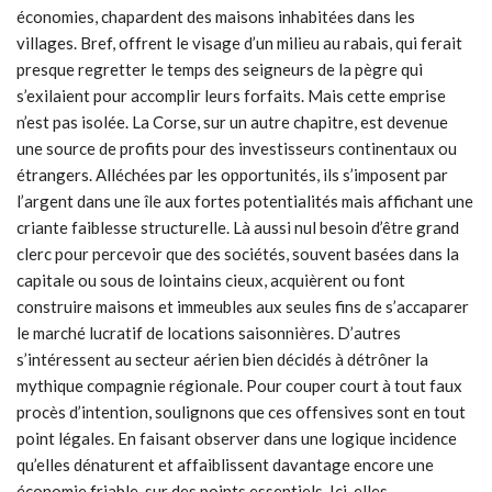
économies, chapardent des maisons inhabitées dans les
villages. Bref, offrent le visage d’un milieu au rabais, qui ferait
presque regretter le temps des seigneurs de la pègre qui
s’exilaient pour accomplir leurs forfaits. Mais cette emprise
n’est pas isolée. La Corse, sur un autre chapitre, est devenue
une source de profits pour des investisseurs continentaux ou
étrangers. Alléchées par les opportunités, ils s’imposent par
l’argent dans une île aux fortes potentialités mais affichant une
criante faiblesse structurelle. Là aussi nul besoin d’être grand
clerc pour percevoir que des sociétés, souvent basées dans la
capitale ou sous de lointains cieux, acquièrent ou font
construire maisons et immeubles aux seules fins de s’accaparer
le marché lucratif de locations saisonnières. D’autres
s’intéressent au secteur aérien bien décidés à détrôner la
mythique compagnie régionale. Pour couper court à tout faux
procès d’intention, soulignons que ces offensives sont en tout
point légales. En faisant observer dans une logique incidence
qu’elles dénaturent et affaiblissent davantage encore une
économie friable, sur des points essentiels. Ici, elles