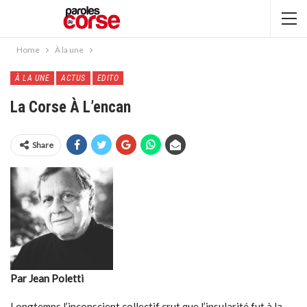
Home
À la une
À LA UNE
ACTUS
EDITO
La Corse À L’encan
Share
Par Jean Poletti
Longtemps l’inconscient collectif crut que l’insularité fut à la