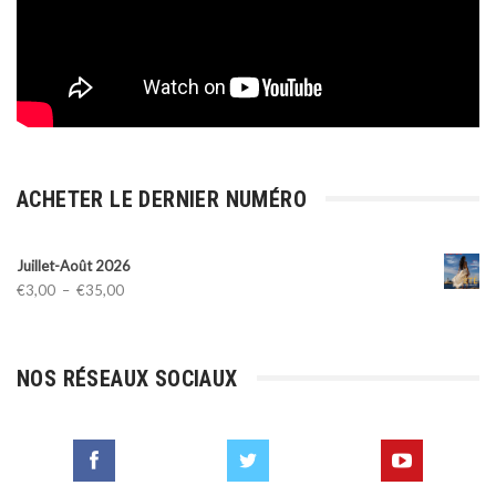
ACHETER LE DERNIER NUMÉRO
Juillet-Août 2026
Plage
€
3,00
–
€
35,00
de
prix :
€3,00
NOS RÉSEAUX SOCIAUX
à
€35,00