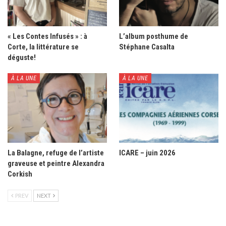
« Les Contes Infusés » : à
L’album posthume de
Corte, la littérature se
Stéphane Casalta
déguste!
À LA UNE
À LA UNE
La Balagne, refuge de l’artiste
ICARE – juin 2026
graveuse et peintre Alexandra
Corkish
PREV
NEXT