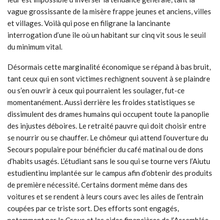
vague grossissante de la misère frappe jeunes et anciens, villes
et villages. Voilà qui pose en filigrane la lancinante
interrogation d’une île où un habitant sur cinq vit sous le seuil
du minimum vital.
Désormais cette marginalité économique se répand à bas bruit,
tant ceux qui en sont victimes rechignent souvent à se plaindre
ou s’en ouvrir à ceux qui pourraient les soulager, fut-ce
momentanément. Aussi derrière les froides statistiques se
dissimulent des drames humains qui occupent toute la panoplie
des injustes déboires. Le retraité pauvre qui doit choisir entre
se nourrir ou se chauffer. Le chômeur qui attend l’ouverture du
Secours populaire pour bénéficier du café matinal ou de dons
d’habits usagés. L’étudiant sans le sou qui se tourne vers l’Aiutu
estudientinu implantée sur le campus afin d’obtenir des produits
de première nécessité. Certains dorment même dans des
voitures et se rendent à leurs cours avec les ailes de l’entrain
coupées par ce triste sort. Des efforts sont engagés,
notamment par le Crous et les aides financières de l’Assemblée