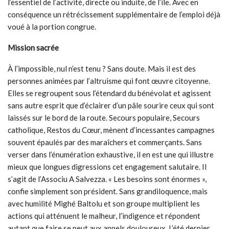
l’essentiel de l’activité, directe ou induite, de l’île. Avec en
conséquence un rétrécissement supplémentaire de l’emploi déjà
voué à la portion congrue.
Mission sacrée
À l’impossible, nul n’est tenu ? Sans doute. Mais il est des
personnes animées par l’altruisme qui font œuvre citoyenne.
Elles se regroupent sous l’étendard du bénévolat et agissent
sans autre esprit que d’éclairer d’un pâle sourire ceux qui sont
laissés sur le bord de la route. Secours populaire, Secours
catholique, Restos du Cœur, mènent d’incessantes campagnes
souvent épaulés par des maraîchers et commerçants. Sans
verser dans l’énumération exhaustive, il en est une qui illustre
mieux que longues digressions cet engagement salutaire. Il
s’agit de l’Associu A Salvezza. « Les besoins sont énormes »,
confie simplement son président. Sans grandiloquence, mais
avec humilité Mighé Baltolu et son groupe multiplient les
actions qui atténuent le malheur, l’indigence et répondent
autant que faire se peut aux appels douloureux. L’été dernier,