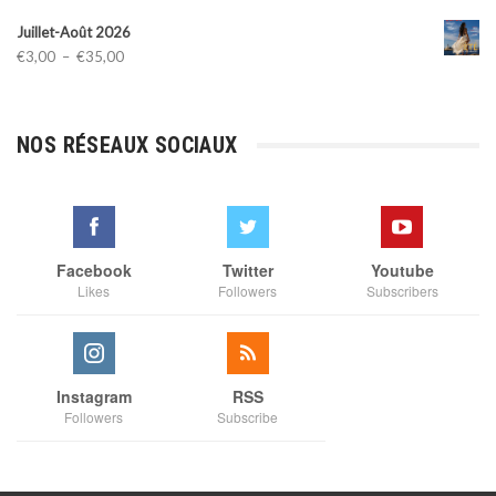
Juillet-Août 2026
Plage
€
3,00
–
€
35,00
de
prix :
€3,00
NOS RÉSEAUX SOCIAUX
à
€35,00
Facebook
Twitter
Youtube
Likes
Followers
Subscribers
Instagram
RSS
Followers
Subscribe