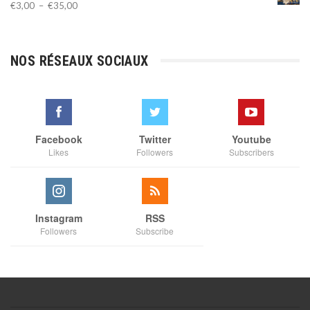
Plage
€
3,00
–
€
35,00
de
prix :
€3,00
NOS RÉSEAUX SOCIAUX
à
€35,00
Facebook
Twitter
Youtube
Likes
Followers
Subscribers
Instagram
RSS
Followers
Subscribe