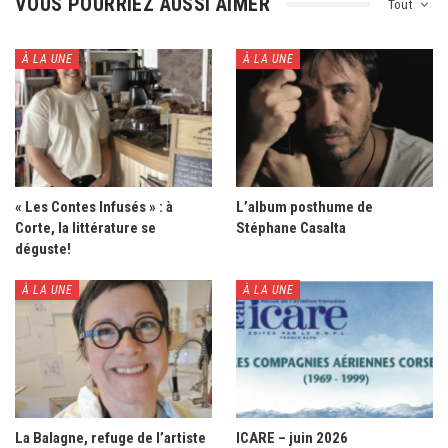
VOUS POURRIEZ AUSSI AIMER
Tout
À LA UNE
À LA UNE
« Les Contes Infusés » : à
L’album posthume de
Corte, la littérature se
Stéphane Casalta
déguste!
À LA UNE
À LA UNE
La Balagne, refuge de l’artiste
ICARE – juin 2026