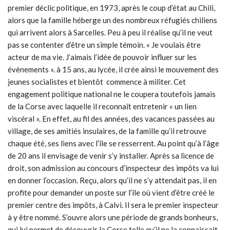
premier déclic politique, en 1973, après le coup d’état au Chili,
alors que la famille héberge un des nombreux réfugiés chiliens
qui arrivent alors à Sarcelles. Peu à peu il réalise qu’il ne veut
pas se contenter d’être un simple témoin. « Je voulais être
acteur de ma vie. J’aimais l’idée de pouvoir influer sur les
évènements ». à 15 ans, au lycée, il crée ainsi le mouvement des
jeunes socialistes et bientôt commence à militer. Cet
engagement politique national ne le coupera toutefois jamais
de la Corse avec laquelle il reconnaît entretenir « un lien
viscéral ». En effet, au fil des années, des vacances passées au
village, de ses amitiés insulaires, de la famille qu’il retrouve
chaque été, ses liens avec l’île se resserrent. Au point qu’à l’âge
de 20 ans il envisage de venir s’y installer. Après sa licence de
droit, son admission au concours d’inspecteur des impôts va lui
en donner l’occasion. Reçu, alors qu’il ne s’y attendait pas, il en
profite pour demander un poste sur l’île où vient d’être créé le
premier centre des impôts, à Calvi. Il sera le premier inspecteur
à y être nommé. S’ouvre alors une période de grands bonheurs,
qui lui permet de découvrir la Corse telle qu’il ne la connaissait