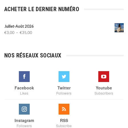
ACHETER LE DERNIER NUMÉRO
Juillet-Août 2026
Plage
€
3,00
–
€
35,00
de
prix :
€3,00
NOS RÉSEAUX SOCIAUX
à
€35,00
Facebook
Twitter
Youtube
Likes
Followers
Subscribers
Instagram
RSS
Followers
Subscribe