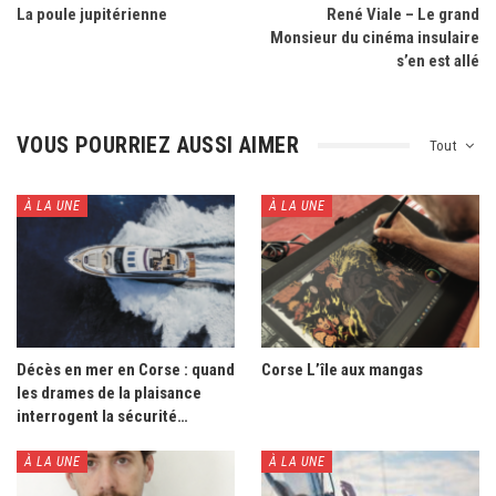
La poule jupitérienne
René Viale – Le grand
Monsieur du cinéma insulaire
s’en est allé
VOUS POURRIEZ AUSSI AIMER
Tout
À LA UNE
À LA UNE
Décès en mer en Corse : quand
Corse L’île aux mangas
les drames de la plaisance
interrogent la sécurité…
À LA UNE
À LA UNE