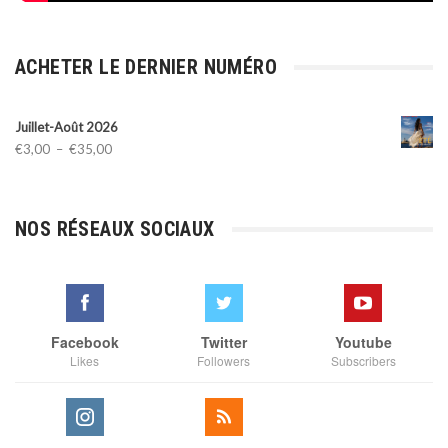
ACHETER LE DERNIER NUMÉRO
Juillet-Août 2026
Plage
€
3,00
–
€
35,00
de
prix :
€3,00
NOS RÉSEAUX SOCIAUX
à
€35,00
Facebook
Twitter
Youtube
Likes
Followers
Subscribers