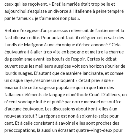
ceux qui les reçoivent. » Bref, la mariée était trop belle et
aujourd’hui s’esquisse un divorce à l’italienne à peine tempéré
par le fameux « je t’aime moi non plus ».
Refaire l’exégèse d’un processus relèverait de l’antienne et la
fastidieuse redite. Pour autant faut-il reléguer cet ersatz des
Lundis de Matignon à une chronique d’échec annoncé ? Cela
équivaudrait à aller trop vite en besogne et mettre la charrue
du pessimisme avant les bœufs de l’espoir. Certes le débat
ouvert sous les meilleurs auspices voit son horizon s’ourler de
lourds nuages. D’autant que de manière lancinante, et comme
un disque rayé, résonne un éloquent « c’était prévisible »
émanant de cette sagesse populaire qui n’a que faire des
fallacieux éléments de langage et méthode Coué. D’ailleurs, un
récent sondage initié et publié par notre mensuel ne souffre
d’aucune équivoque. Les discussions aboutiront-elles à un
nouveau statut ? La réponse est non à soixante-seize pour
cent. Et à celle consistant à savoir si elles sont proches des
préoccupations, là aussi un écrasant quatre-vingt-deux pour