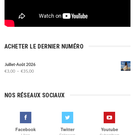
ACHETER LE DERNIER NUMÉRO
Juillet-Août 2026
Plage
€
3,00
–
€
35,00
de
prix :
€3,00
NOS RÉSEAUX SOCIAUX
à
€35,00
Facebook
Twitter
Youtube
Likes
Followers
Subscribers