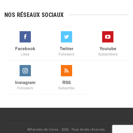
prix :
€3,00
NOS RÉSEAUX SOCIAUX
à
€35,00
Facebook
Twitter
Youtube
Likes
Followers
Subscribers
Instagram
RSS
Followers
Subscribe
©Paroles de Corse - 2026 - Tous droits réservés.