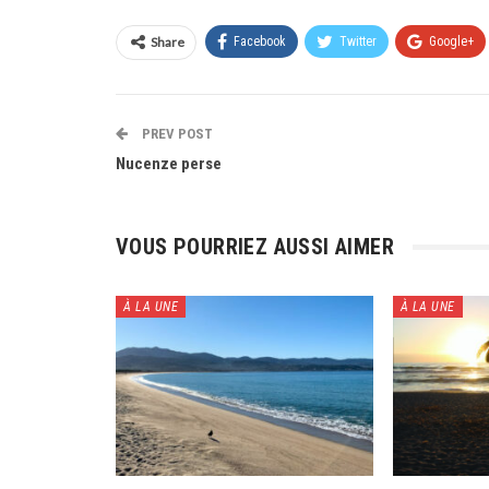
Share
Facebook
Twitter
Google+
PREV POST
Nucenze perse
VOUS POURRIEZ AUSSI AIMER
À LA UNE
À LA UNE