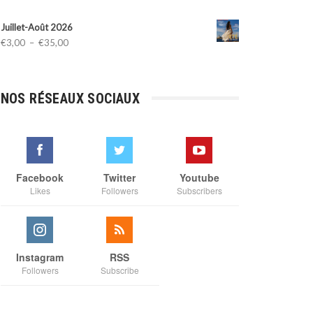
Juillet-Août 2026
Plage
€
3,00
–
€
35,00
de
prix :
€3,00
NOS RÉSEAUX SOCIAUX
à
€35,00
Facebook
Twitter
Youtube
Likes
Followers
Subscribers
Instagram
RSS
Followers
Subscribe