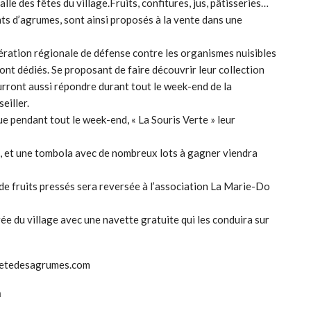
lle des fêtes du village.Fruits, confitures, jus, pâtisseries…
nts d’agrumes, sont ainsi proposés à la vente dans une
́ration régionale de défense contre les organismes nuisibles
ont dédiés. Se proposant de faire découvrir leur collection
urront aussi répondre durant tout le week-end de la
eiller.
ue pendant tout le week-end, « La Souris Verte » leur
ce, et une tombola avec de nombreux lots à gagner viendra
 de fruits pressés sera reversée à l’association La Marie-Do
trée du village avec une navette gratuite qui les conduira sur
.fetedesagrumes.com
a