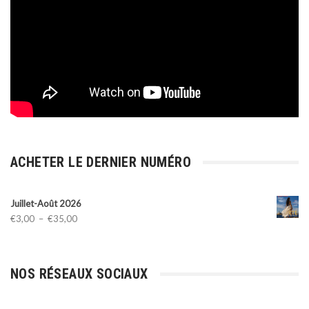
ACHETER LE DERNIER NUMÉRO
Juillet-Août 2026
Plage
€
3,00
–
€
35,00
de
prix :
€3,00
NOS RÉSEAUX SOCIAUX
à
€35,00