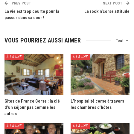
PREV POST
NEXT POST
La vie est trop courte pour la
La rock’n’corse attitude
passer dans sa cour !
VOUS POURRIEZ AUSSI AIMER
Tout
À LA UNE
À LA UNE
Gîtes de France Corse : la clé
L’hospitalité corse à travers
d’un séjour pas comme les
les chambres d’hôtes
autres
À LA UNE
À LA UNE