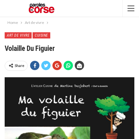
Home
Art de vivre
ART DE VIVRE
CUISINE
Volaille Du Figuier
Share