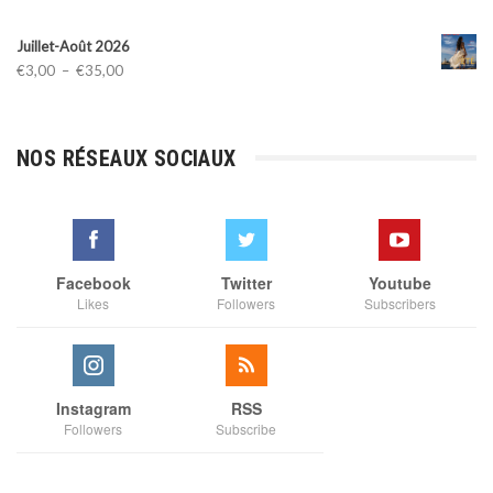
Juillet-Août 2026
Plage
€
3,00
–
€
35,00
de
prix :
€3,00
NOS RÉSEAUX SOCIAUX
à
€35,00
Facebook
Twitter
Youtube
Likes
Followers
Subscribers
Instagram
RSS
Followers
Subscribe