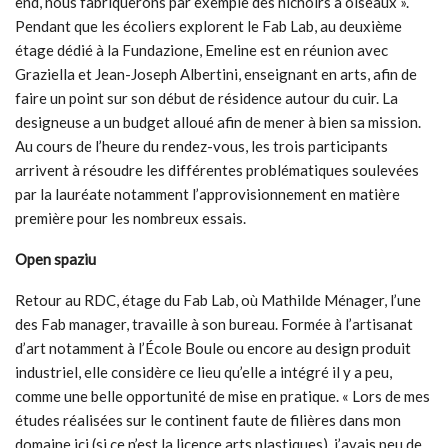
end, nous fabriquerons par exemple des nichoirs à oiseaux ».
Pendant que les écoliers explorent le Fab Lab, au deuxième
étage dédié à la Fundazione, Emeline est en réunion avec
Graziella et Jean-Joseph Albertini, enseignant en arts, afin de
faire un point sur son début de résidence autour du cuir. La
designeuse a un budget alloué afin de mener à bien sa mission.
Au cours de l’heure du rendez-vous, les trois participants
arrivent à résoudre les différentes problématiques soulevées
par la lauréate notamment l’approvisionnement en matière
première pour les nombreux essais.
Open spaziu
Retour au RDC, étage du Fab Lab, où Mathilde Ménager, l’une
des Fab manager, travaille à son bureau. Formée à l’artisanat
d’art notamment à l’École Boule ou encore au design produit
industriel, elle considère ce lieu qu’elle a intégré il y a peu,
comme une belle opportunité de mise en pratique. « Lors de mes
études réalisées sur le continent faute de filières dans mon
domaine ici (si ce n’est la licence arts plastiques), j’avais peu de