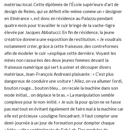
matériau local. Cette diplômée de l’École supérieure d’art de
design de Reims, qui se définit elle-même comme un « designer
en itinérance », est donc en résidence au Palazzu pendant
quatre mois pour travailler le cuir bringé de la vache-tigre
élevée par Jacques Abbatucci. En fin de résidence, la jeune
créatrice donnera une exposition de restitution. « Je voudrais
notamment créer, grâce à cette fraiseuse, des contreformes
afin de modeler le cuir »,explique cette dernière. Voyant les
mines non rassurées des deux jeunes femmes devant la
fraiseuse numérique qui sert à usiner et découper divers
matériaux, Jean-François Andreani plaisante : « C’est plus
dangereux de conduire une voiture ! Allez, on va allumer l’ordi,
bouton rouge… bouton bleu… on recale la machine dans son
mode initial… on déplace le bras. » La manipulation semble
complexe pour le non-initié. « Je suis là pour qu’on ne se fasse
pas mal tout en évitant également de faire mal à la machine car
elle est précieuse »,souligne l’encadrant. Il faut compter une
demi-journée à un jour de formation pour dompter chaque
« bête » ultra sophistiquée du Fab Lab. Des modules de