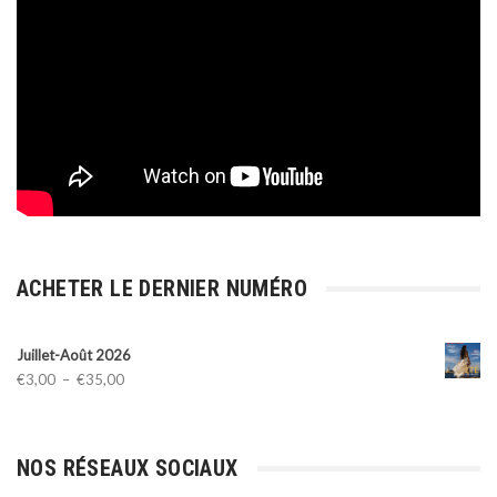
ACHETER LE DERNIER NUMÉRO
Juillet-Août 2026
Plage
€
3,00
–
€
35,00
de
prix :
€3,00
NOS RÉSEAUX SOCIAUX
à